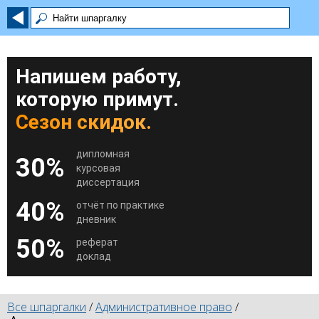
Напишем работу,
которую примут.
Сезон скидок.
дипломная
30%
курсовая
диссертация
40%
отчёт по практике
дневник
50%
реферат
доклад
Все шпаргалки
/
Административное право
/