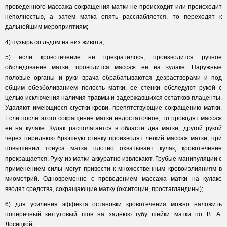
проведенного массажа сокращения матки не происходит или происходит
неполностью, а затем матка опять расслабляется, то переходят к
дальнейшим мероприятиям;
4) пузырь со льдом на низ живота;
5) если кровотечение не прекратилось, производится ручное
обследование матки, проводится массаж ее на кулаке. Наружные
половые органы и руки врача обрабатываются дезрастворами и под
общим обезболиванием полость матки, ее стенки обследуют рукой с
целью исключения наличия травмы и задержавшихся остатков плаценты.
Удаляют имеющиеся сгустки крови, препятствующие сокращению матки.
Если после этого сокращение матки недостаточное, то проводят массаж
ее на кулаке. Кулак располагается в области дна матки, другой рукой
через переднюю брюшную стенку производят легкий массаж матки, при
повышении тонуса матка плотно охватывает кулак, кровотечение
прекращается. Руку из матки аккуратно извлекают. Грубые манипуляции с
применением силы могут привести к множественным кровоизлияниям в
миометрий. Одновременно с проведением массажа матки на кулаке
вводят средства, сокращающие матку (окситоцин, простагландины);
6) для усиления эффекта остановки кровотечения можно наложить
поперечный кетгутовый шов на заднюю губу шейки матки по В. А.
Лосицкой;