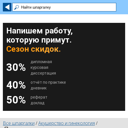
Напишем работу,
которую примут.
Сезон скидок.
дипломная
30%
курсовая
диссертация
40%
отчёт по практике
дневник
50%
реферат
доклад
Все шпаргалки
/
Акушерство и гинекология
/