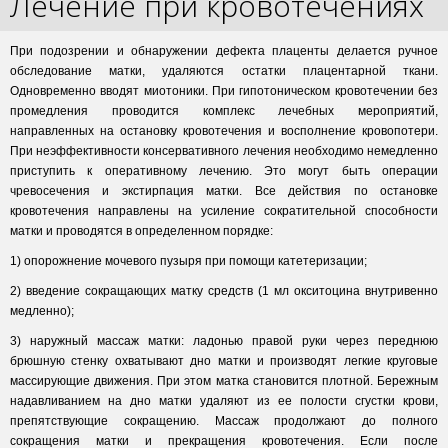
Лечение при кровотечениях
При подозрении и обнаружении дефекта плаценты делается ручное
обследование матки, удаляются остатки плацентарной ткани.
Одновременно вводят миотоники. При гипотоническом кровотечении без
промедления проводится комплекс лечебных мероприятий,
направленных на остановку кровотечения и восполнение кровопотери.
При неэффективности консервативного лечения необходимо немедленно
приступить к оперативному лечению. Это могут быть операции
чревосечения и экстирпация матки. Все действия по остановке
кровотечения направлены на усиление сократительной способности
матки и проводятся в определенном порядке:
1) опорожнение мочевого пузыря при помощи катетеризации;
2) введение сокращающих матку средств (1 мл окситоцина внутривенно
медленно);
3) наружный массаж матки: ладонью правой руки через переднюю
брюшную стенку охватывают дно матки и производят легкие круговые
массирующие движения. При этом матка становится плотной. Бережным
надавливанием на дно матки удаляют из ее полости сгустки крови,
препятствующие сокращению. Массаж продолжают до полного
сокращения матки и прекращения кровотечения. Если после