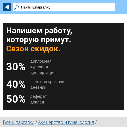
Напишем работу,
которую примут.
Сезон скидок.
дипломная
30%
курсовая
диссертация
40%
отчёт по практике
дневник
50%
реферат
доклад
Все шпаргалки
/
Акушерство и гинекология
/