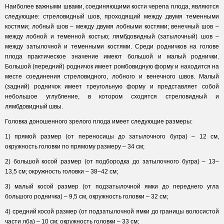
Наиболее важными швами, соединяющими кости черепа плода, являются
следующие: стреловидный шов, проходящий между двумя теменными
костями; лобный шов – между двумя лобными костями; венечный шов –
между лобной и теменной костью; лямбдовидный (затылочный) шов –
между затылочной и теменными костями. Среди родничков на голове
плода практическое значение имеют большой и малый роднички.
Большой (передний) родничок имеет ромбовидную форму и находится на
месте соединения стреловидного, лобного и венечного швов. Малый
(задний) родничок имеет треугольную форму и представляет собой
небольшое углубление, в котором сходятся стреловидный и
лямбдовидный швы.
Головка доношенного зрелого плода имеет следующие размеры:
1) прямой размер (от переносицы до затылочного бугра) – 12 см,
окружность головки по прямому размеру – 34 см;
2) большой косой размер (от подбородка до затылочного бугра) – 13–
13,5 см; окружность головки – 38–42 см;
3) малый косой размер (от подзатылочной ямки до переднего угла
большого родничка) – 9,5 см, окружность головки – 32 см;
4) средний косой размер (от подзатылочной ямки до границы волосистой
части лба) – 10 см; окружность головки – 33 см;