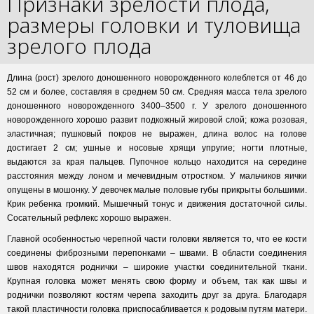
Признаки зрелости плода,
размеры головки и туловища
зрелого плода
Длина (рост) зрелого доношенного новорожденного колеблется от 46 до
52 см и более, составляя в среднем 50 см. Средняя масса тела зрелого
доношенного новорожденного 3400–3500 г. У зрелого доношенного
новорожденного хорошо развит подкожный жировой слой; кожа розовая,
эластичная; пушковый покров не выражен, длина волос на голове
достигает 2 см; ушные и носовые хрящи упругие; ногти плотные,
выдаются за края пальцев. Пупочное кольцо находится на середине
расстояния между лоном и мечевидным отростком. У мальчиков яички
опущены в мошонку. У девочек малые половые губы прикрыты большими.
Крик ребенка громкий. Мышечный тонус и движения достаточной силы.
Сосательный рефлекс хорошо выражен.
Главной особенностью черепной части головки является то, что ее кости
соединены фиброзными перепонками – швами. В области соединения
швов находятся роднички – широкие участки соединительной ткани.
Крупная головка может менять свою форму и объем, так как швы и
роднички позволяют костям черепа заходить друг за друга. Благодаря
такой пластичности головка приспосабливается к родовым путям матери.