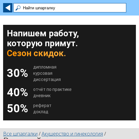
Напишем работу,
которую примут.
Сезон скидок.
дипломная
30%
курсовая
диссертация
40%
отчёт по практике
дневник
50%
реферат
доклад
Все шпаргалки
/
Акушерство и гинекология
/