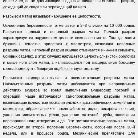
более 2 см, но не достигающий свода влагалища, III-я степень – разрыв,
доходящий до свода или переходящий на него.
Разрывом матки называют нарушение ее целостности.
Осложнение беременности, отмечается в 2–3 случаях на 10 000 родов.
Различают полный и неполный разрыв матки. Полный разрыв
характеризуется нарушением целости всех слоев матки. Там, где части
брюшины неплотно прилегают к миометрию, возникают неполные
разрывы матки. Неполный разрыв обычно отмечается в нижнем сегменте,
боковых отделах. В этих случаях нарушается целость слизистой оболочки
и мышечного слоя матки, а изливающаяся под висцеральную брюшину
кровь формирует обширную подбрюшинную гематому.
Различают самопроизвольные и насильственные разрывы матки.
Насильственные разрывы матки наблюдаются при неправильных
действиях акушера во время выполнения акушерских пособий и
операций. Чаще встречаются самопроизвольные разрывы матки,
возникающие вследствие воспалительных и дистрофических изменений в
миометрии, образовавшихся после абортов, родов, кесарева сечения,
удаления миоматозных узлов, удаления маточной трубы, зашивания
перфорационного отверстия и др. Эти гистопатические разрывы матки,
происходят во второй половине беременности, особенно после 30-й
недели, или в процессе родов. Механическое препятствие для