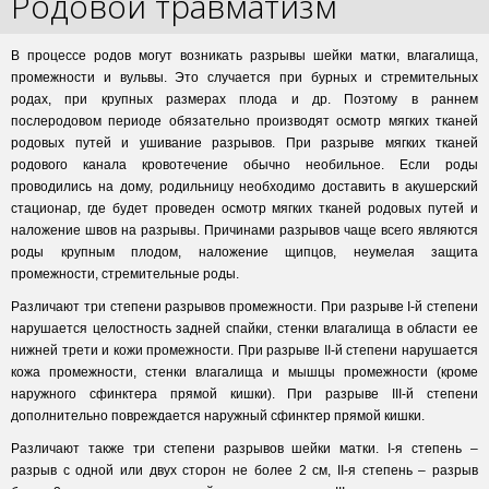
Родовой травматизм
В процессе родов могут возникать разрывы шейки матки, влагалища,
промежности и вульвы. Это случается при бурных и стремительных
родах, при крупных размерах плода и др. Поэтому в раннем
послеродовом периоде обязательно производят осмотр мягких тканей
родовых путей и ушивание разрывов. При разрыве мягких тканей
родового канала кровотечение обычно необильное. Если роды
проводились на дому, родильницу необходимо доставить в акушерский
стационар, где будет проведен осмотр мягких тканей родовых путей и
наложение швов на разрывы. Причинами разрывов чаще всего являются
роды крупным плодом, наложение щипцов, неумелая защита
промежности, стремительные роды.
Различают три степени разрывов промежности. При разрыве I-й степени
нарушается целостность задней спайки, стенки влагалища в области ее
нижней трети и кожи промежности. При разрыве II-й степени нарушается
кожа промежности, стенки влагалища и мышцы промежности (кроме
наружного сфинктера прямой кишки). При разрыве III-й степени
дополнительно повреждается наружный сфинктер прямой кишки.
Различают также три степени разрывов шейки матки. I-я степень –
разрыв с одной или двух сторон не более 2 см, II-я степень – разрыв