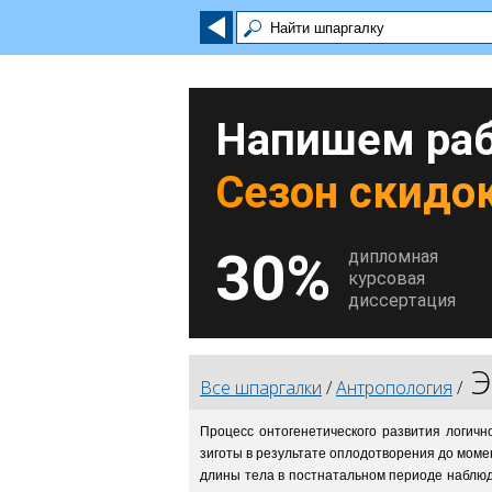
Напишем раб
Сезон скидок
30%
дипломная
курсовая
диссертация
Э
Все шпаргалки
/
Антропология
/
Процесс онтогенетического развития логичн
зиготы в результате оплодотворения до моме
длины тела в постнатальном периоде наблюда