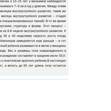
девочек и 13–15 лет у мальчиков наблюдается
ьчиков и 7–9 см в год у девочек. Между этими
есяцев внутриутробного развития; таким же
 месяца внутриутробного развития – стадия
 специализированных тканей). В то же время
ртания, структуру и форму. Этот процесс –
е на 8-й неделе внутриутробного развития. К
у 36 и 40 неделями) скорость роста плода
т близнецов замедляется еще раньше – в тот
рупный ребенок развивается в матке у женщины
егда. Вес и размеры тела новорожденного в
и рождении составляет в среднем около 50,0-
о у генетически крупного ребенка.В настоящее
т, а вплоть до 60 лет длина тела остается