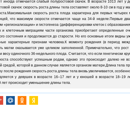
лет иногда отмечается слабый полуростовой скачок. В возрасте 1013 лет у 
овой скачок: скорость роста длины тела составляет около 8-10 см в год у мал
ста.Максимальная скорость роста плода характерна для первых четырех м
ницей, что максимум скорости отмечается чаще на 34-й неделе.Первые два
и «регионализации» и гистогенеза (дифференцировки клеток с образованием
 и клеточным миграциям части организма приобретают определенные оче
ого состояния и продолжается до старости. Но его основные итоги видны уж
ные характерные признаки человека.К моменту рождения (в период межд
сть матки оказывается уже целиком заполненной. Примечательно, что рос
м весу одиночного 36-недельного плода. Считается, что если генетически к
оста способствуют успешным родам, однако это происходит далеко не вс
средой, которой в данном случае является организм матери.Длина тела пр
Сразу после рождения скорость роста длины тела вновь увеличивается, особенн
дляется у девушек в возрасте 16–17 лет и у юношей в возрасте 18–19 ле
0 лет происходит уменьшение длины тела.