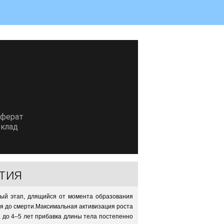
еферат
клад
тия
бный этап, длящийся от момента образования
ия до смерти.Максимальная активизация роста
а до 4–5 лет прибавка длины тела постепенно