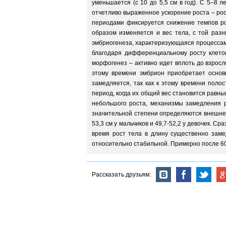
уменьшается (с 10 до 5,5 см в год). С 5–8 
отчетливо выраженное ускорение роста – рост
периодами фиксируется снижение темпов ро
образом изменяется и вес тела, с той раз
эмбриогенеза, характеризующаяся процессам
благодаря дифференциальному росту клеток
морфогенез – активно идет вплоть до взросл
этому времени эмбрион приобретает основ
замедляется, так как к этому времени поло
период, когда их общий вес становится равны
небольшого роста, механизмы замедления р
значительной степени определяются внешней 
53,3 см у мальчиков и 49,7-52,2 у девочек. 
время рост тела в длину существенно заме
относительно стабильной. Примерно после 6
Рассказать друзьям: