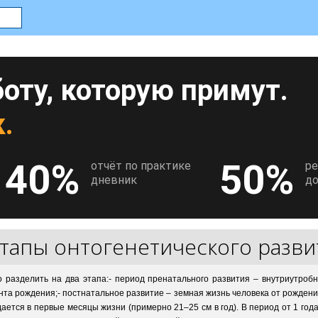
оту, которую примут.
.
40%
50%
отчёт по практике
р
дневник
до
тапы онтогенетического разви
о разделить на два этапа:- период пренатального развития – внутриутро
нта рождения;- постнатальное развитие – земная жизнь человека от рожден
ется в первые месяцы жизни (примерно 21–25 см в год). В период от 1 год