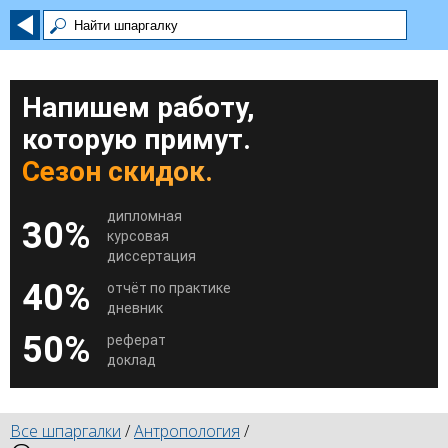
Напишем работу,
которую примут.
Сезон скидок.
дипломная
30%
курсовая
диссертация
40%
отчёт по практике
дневник
50%
реферат
доклад
Все шпаргалки
/
Антропология
/