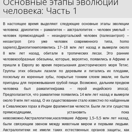
Основные этапы эволюции
человека: Часть 1
В настоящее время выделяют следующие основные этапы эволюции
человека: дриопитек – рамапитек – австралопитек – человек умелый –
человек прямоходящий – неандертальский человек (палеоантроп) –
неоантроп (это уже человек современного типа, homo
sapiens).Дриопитекипоявились 17–18 млн лет назад и вымерли около
8 млн лет назад, обитали в тропических лесах. Это ранние
человекообразные обезьяны, которые, вероятно, появились в Африке и
пришли в Европу во время пересыхания доисторического моря Тетис.
Группы этих обезьян лазили по деревьям и питались их плодами,
поскольку их коренные зубы, покрытые тонким слоем эмали, не были
пригодны для пережевывания грубой пищи. Возможно, дальним предком
человека был рамапитек(рама – герой индийского эпоса).
Предполагается, что рамапитеки появились 14 млн лет назад и вымерли
около 9 млн лет назад. О их существовании стало известно по найденным
в Сиваликских горах в Индии фрагментам челюсти. Были ли эти существа
прямоходящими, установить пока
невозможно.Австралопитеки,населявшие Африку 1,5–5,5 млн лет назад,
были связующим звеном между животным миром и первыми людьми.
Австралопитеки не имели таких естественных органов защиты, как