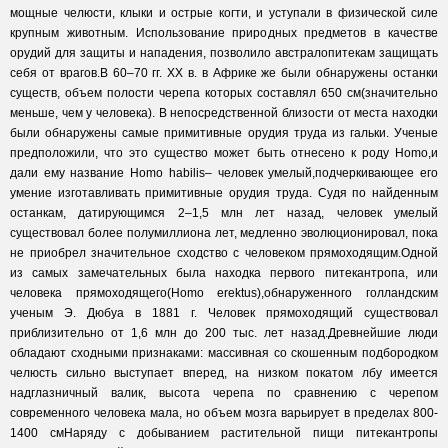
мощные челюсти, клыки и острые когти, и уступали в физической силе
крупным животным. Использование природных предметов в качестве
орудий для защиты и нападения, позволило австралопитекам защищать
себя от врагов.В 60–70 гг. XX в. в Африке же были обнаружены останки
существ, объем полости черепа которых составлял 650 см(значительно
меньше, чем у человека). В непосредственной близости от места находки
были обнаружены самые примитивные орудия труда из гальки. Ученые
предположили, что это существо может быть отнесено к роду Homo,и
дали ему название Homo habilis– человек умелый,подчеркивающее его
умение изготавливать примитивные орудия труда. Судя по найденным
останкам, датирующимся 2–1,5 млн лет назад, человек умелый
существовал более полумиллиона лет, медленно эволюционировал, пока
не приобрел значительное сходство с человеком прямоходящим.Одной
из самых замечательных была находка первого питекантропа, или
человека прямоходящего(Homo erektus),обнаруженного голландским
ученым Э. Дюбуа в 1881 г. Человек прямоходящий существовал
приблизительно от 1,6 млн до 200 тыс. лет назад.Древнейшие люди
обладают сходными признаками: массивная со скошенным подбородком
челюсть сильно выступает вперед, на низком покатом лбу имеется
надглазничный валик, высота черепа по сравнению с черепом
современного человека мала, но объем мозга варьирует в пределах 800-
1400 смНаряду с добыванием растительной пищи питекантропы