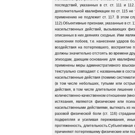
последствий, указанных в ст. ст. 111 и 1
дополнительной квалификации по ст. 115 не
применению не подлежит ст. 117. В этом сл
112).Объективные признаки, указанные в ст. 
насильственных действий, вызывающих физи
описанных в них деяниях сходные. Ими являю
нанесении побоев, т.е. нанесении ударов бо
воздействия на потерпевшего, восприятие п
должны значительно отстоять во времени друг
эпизодам, дающим основание для квалификац
применены меры административного взыскан
текстуально совпадают с названными в состав
насильственные действия (помимо систематич
(в том числе небольших, тупыми или остры
действия, в том числе длительное лишение в
количественно-качественном отношении (мног
истязания, являются физические или пси
насильственными действиями, вытекать из ни
разовой физической боли (ст. 116) страдан
подкрепляя и усиливая переживания, ины
протяженность, длительность.Субъективная 
причиняют потерпевшему физические или псих