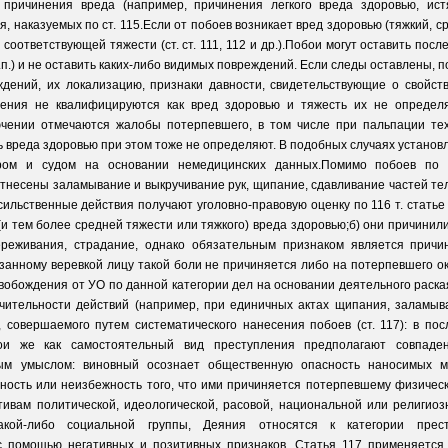
причинения вреда (например, причинения легкого вреда здоровью, истяз
 наказуемых по ст. 115.Если от побоев возникает вред здоровью (тяжкий, ср
оответствующей тяжести (ст. ст. 111, 112 и др.).Побои могут оставить пос
п.) и не оставить каких-либо видимых повреждений. Если следы оставлены, 
ждений, их локализацию, признаки давности, свидетельствующие о свойст
ения не квалифицируются как вред здоровью и тяжесть их не определ
ючении отмечаются жалобы потерпевшего, в том числе при пальпации тех
 вреда здоровью при этом тоже не определяют. В подобных случаях устано
ором и судом на основании немедицинских данных.Помимо побоев по 
отнесены заламывание и выкручивание рук, щипание, сдавливание частей т
насильственные действия получают уголовно-правовую оценку по 116 т. статье
ого (и тем более средней тяжести или тяжкого) вреда здоровью;б) они причин
переживания, страдание, однако обязательным признаком является прич
занному веревкой лицу такой боли не причиняется либо на потерпевшего о
вобождения от УО по данной категории дел на основании деятельного раска
ительности действий (например, при единичных актах щипания, заламыва
, совершаемого путем систематического нанесения побоев (ст. 117): в пос
ои же как самостоятельный вид преступления предполагают совпад
ым умыслом: виновный осознает общественную опасность наносимых м
ность или неизбежность того, что ими причиняется потерпевшему физичес
отивам политической, идеологической, расовой, национальной или религи
ой-либо социальной группы, Деяния относятся к категории прест
с помощью негативных и позитивных признаков. Статья 117 применяется,