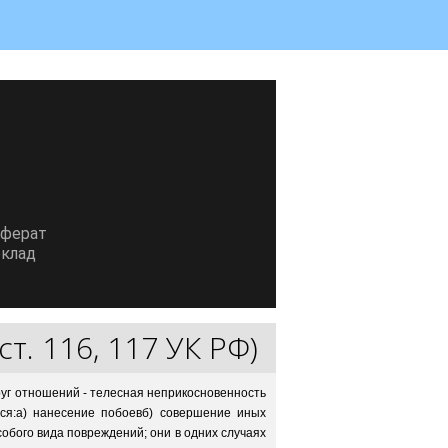
еферат
клад
ст. 116, 117 УК РФ)
руг отношений - телесная неприкосновенность
тся:а) нанесение побоевб) совершение иных
обого вида повреждений; они в одних случаях