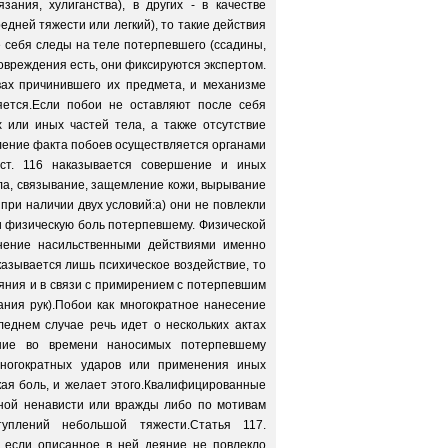
ания, хулиганства), в других - в качестве
едней тяжести или легкий), то такие действия
ле себя следы на теле потерпевшего (ссадины,
повреждения есть, они фиксируются экспертом.
вах причинившего их предмета, и механизме
яется.Если побои не оставляют после себя
 или иных частей тела, а также отсутствие
вление факта побоев осуществляется органами
ст. 116 наказывается совершение и иных
ела, связывание, защемление кожи, вырывание
 при наличии двух условий:а) они не повлекли
или физическую боль потерпевшему. Физической
инение насильственными действиями именно
казывается лишь психическое воздействие, то
яния и в связи с примирением с потерпевшим
ния рук).Побои как многократное нанесение
леднем случае речь идет о нескольких актах
ение во времени наносимых потерпевшему
ногократных ударов или применения иных
кая боль, и желает этого.Квалифицированные
озной ненависти или вражды либо по мотивам
уплений небольшой тяжести.Статья 117.
 если описанное в ней деяние не повлекло