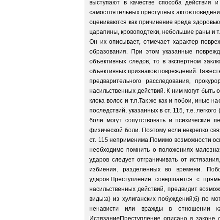
выступают в качестве способа действия и 
самостоятельных преступных актов поведения,
оцениваются как причинение вреда здоровью с
царапины, кровоподтеки, небольшие раны и т.
Он их описывает, отмечает характер повре
образования. При этом указанные поврежд
объективных следов, то в экспертном закл
объективных признаков повреждений. Тяжесть
предварительного расследования, прокур
насильственных действий. К ним могут быть 
клока волос и т.п.Так же как и побои, иные 
последствий, указанных в ст. 115, т.е. легк
боли могут сопутствовать и психические 
физической боли. Поэтому если некрепко свя
ст. 115 неприменима.Помимо возможности ос
необходимо помнить о положениях малознач
ударов следует отграничивать от истязания
избиения, разделенных во времени. Поб
ударов.Преступление совершается с прям
насильственных действий, предвидит возмож
виды:а) из хулиганских побуждений;б) по м
ненависти или вражды в отношении как
ИстязаниеПреступление описано в законе 