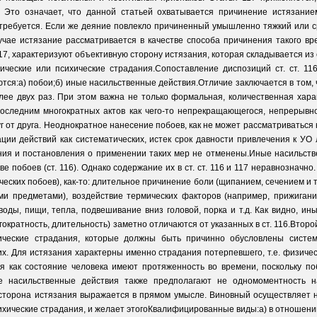
12. Это означает, что данной статьей охватывается причинение истязание
 требуется. Если же деяние повлекло причиненный умышленно тяжкий или ср
учае истязание рассматривается в качестве способа причинения такого вр
117, характеризуют объективную сторону истязания, которая складывается и
ческие или психические страдания.Сопоставление диспозиций ст. ст. 116
тся:а) побои;б) иные насильственные действия.Отличие заключается в том,
лее двух раз. При этом важна не только формальная, количественная харак
оследним многократных актов как чего-то непрекращающегося, непрерывног
 от друга. Неоднократное нанесение побоев, как не может рассматриваться 
ии действий как систематических, истек срок давности привлечения к УО 
ия и постановления о применении таких мер не отменены.Иные насильстве
е побоев (ст. 116). Однако содержание их в ст. ст. 116 и 117 неравнознач
еских побоев), как-то: длительное причинение боли (щипанием, сечением и 
ми предметами), воздействие термических факторов (например, прижигани
оды, пищи, тепла, подвешивание вниз головой, порка и т.д. Как видно, и
ократность, длительность) заметно отличаются от указанных в ст. 116.Втор
хические страдания, которые должны быть причинно обусловлены систе
х. Для истязания характерны именно страдания потерпевшего, т.е. физиче
ия как состояние человека имеют протяженность во времени, поскольку по
е насильственные действия также предполагают не одномоментность на
сторона истязания выражается в прямом умысле. Виновный осуществляет н
ические страдания, и желает этогоКвалифицированные виды:а) в отношении