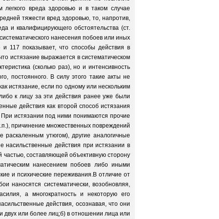
м легкого вреда здоровью и в таком случае
едней тяжести вред здоровью, то, напротив,
еда и квалифицирующего обстоятельства (ст.
з систематического нанесения побоев или иных
 и 117 показывает, что способы действия в
 что истязание выражается в систематическом
теристика (сколько раз), но и интенсивность
о, постоянного. В силу этого такие акты не
как истязание, если по одному или нескольким
либо к лицу за эти действия ранее уже были
нные действия как второй способ истязания
но. При истязании под ними понимаются прочие
т.п.), причинение множественных повреждений
е раскаленным утюгом), другие аналогичные
ные насильственные действия при истязании в
ой частью, составляющей объективную сторону
матическим нанесением побоев либо иными
ские и психические переживания.В отличие от
бои наносятся систематически, возобновляя,
силия, а многократность и некоторую его
асильственные действия, осознавая, что они
 двух или более лиц;б) в отношении лица или