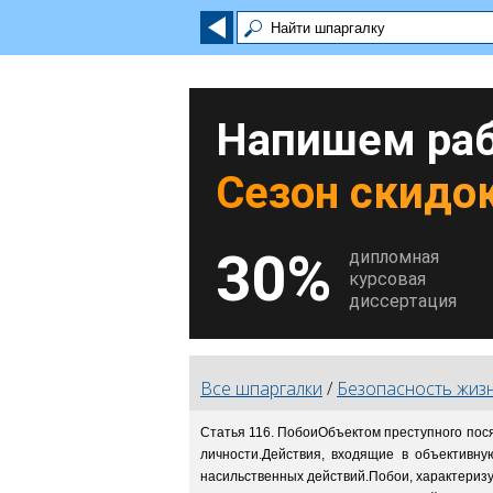
Напишем раб
Сезон скидок
30%
дипломная
курсовая
диссертация
Все шпаргалки
/
Безопасность жиз
Статья 116. ПобоиОбъектом преступного пося
личности.Действия, входящие в объективну
насильственных действий.Побои, характеризу