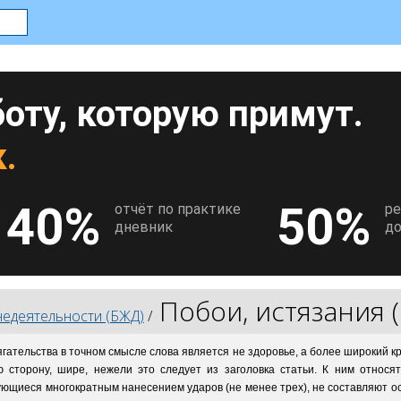
оту, которую примут.
.
40%
50%
отчёт по практике
р
дневник
до
Побои, истязания (
недеятельности (БЖД)
/
гательства в точном смысле слова является не здоровье, а более широкий к
ю сторону, шире, нежели это следует из заголовка статьи. К ним относя
ющиеся многократным нанесением ударов (не менее трех), не составляют ос