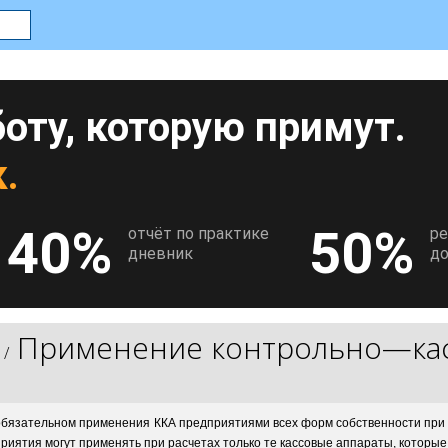
оту, которую примут.
.
40%
50%
отчёт по практике
р
дневник
до
Применение контрольно—кас
/
 обязательном применения ККА предприятиями всех форм собственности при
риятия могут применять при расчетах только те кассовые аппараты, которые