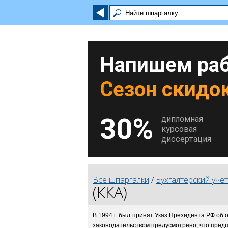
Напишем раб
Сезон скидок
30%
дипломная
курсовая
диссертация
Все шпаргалки
/
Бухгалтерский учет
(ККА)
В 1994 г. был принят Указ Президента РФ об
законодательством предусмотрено, что предп