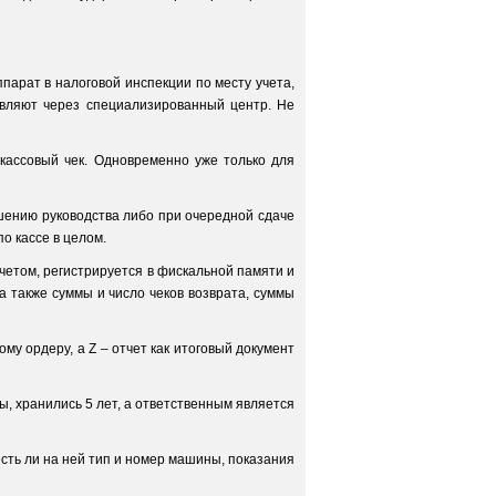
арат в налоговой инспекции по месту учета,
вляют через специализированный центр. Не
 кассовый чек. Одновременно уже только для
ешению руководства либо при очередной сдаче
о кассе в целом.
тчетом, регистрируется в фискальной памяти и
а также суммы и число чеков возврата, суммы
му ордеру, а Z – отчет как итоговый документ
, хранились 5 лет, а ответственным является
есть ли на ней тип и номер машины, показания