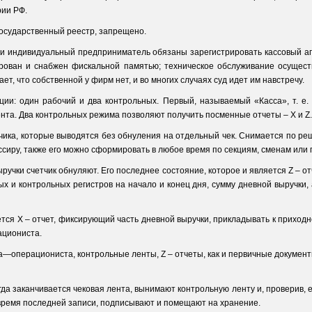
рии РФ.
Государственный реестр, запрещено.
и индивидуальный предприниматель обязаны зарегистрировать кассовый апп
рован и снабжен фискальной памятью; техническое обслуживание осущест
ет, что собственной у фирм нет, и во многих случаях суд идет им навстречу.
ции: один рабочий и два контрольных. Первый, называемый «Касса», т. е.
нта. Два контрольных режима позволяют получить посменные отчеты – X и Z.
чика, которые выводятся без обнуления на отдельный чек. Снимается по р
ссиру, также его можно сформировать в любое время по секциям, сменам или п
ручки счетчик обнуляют. Его последнее состояние, которое и является Z – о
ых и контрольных регистров на начало и конец дня, сумму дневной выручки, 
ся X – отчет, фиксирующий часть дневной выручки, прикладывать к приходно
ациониста.
а—операциониста, контрольные ленты, Z – отчеты, как и первичные документы
гда заканчивается чековая лента, вынимают контрольную ленту и, проверив, 
 время последней записи, подписывают и помещают на хранение.