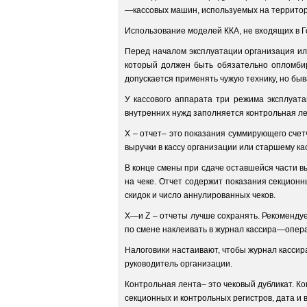
—кассовых машин, используемых на террито
Использование моделей ККА, не входящих в 
Перед началом эксплуатации организация ил
который должен быть обязательно опломби
допускается применять чужую технику, но быва
У кассового аппарата три режима эксплуата
внутренних нужд заполняется контрольная ле
X – отчет– это показания суммирующего счет
выручки в кассу организации или старшему ка
В конце смены при сдаче оставшейся части вы
на чеке. Отчет содержит показания секционн
скидок и число аннулированных чеков.
X—и Z – отчеты лучше сохранять. Рекомендует
по смене наклеивать в журнал кассира—опер
Налоговики настаивают, чтобы журнал кассир
руководитель организации.
Контрольная лента– это чековый дубликат. Ко
секционных и контрольных регистров, дата и