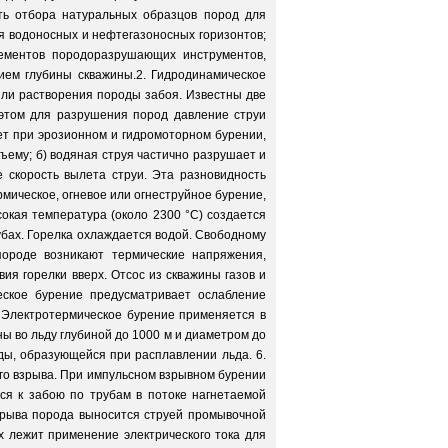
ть отбора натуральных образцов пород для
ия водоносных и нефтегазоносных горизонтов;
лементов породоразрушающих инструментов,
ием глубины скважины.2. Гидродинамическое
ли растворения породы забоя. Известны две
 этом для разрушения пород давление струи
ет при эрозионном и гидромоторном бурении,
бъему; б) водяная струя частично разрушает и
 скорость вылета струи. Эта разновидность
мическое, огневое или огнеструйное бурение,
окая температура (около 2300 °С) создается
рубах. Горелка охлаждается водой. Свободному
породе возникают термические напряжения,
я горелки вверх. Отсос из скважины газов и
еское бурение предусматривает ослабление
 Электротермическое бурение применяется в
ы во льду глубиной до 1000 м и диаметром до
ды, образующейся при расплавлении льда. 6.
го взрыва. При импульсном взрывном бурении
ся к забою по трубам в потоке нагнетаемой
зрыва порода выносится струей промывочной
х лежит применение электрического тока для