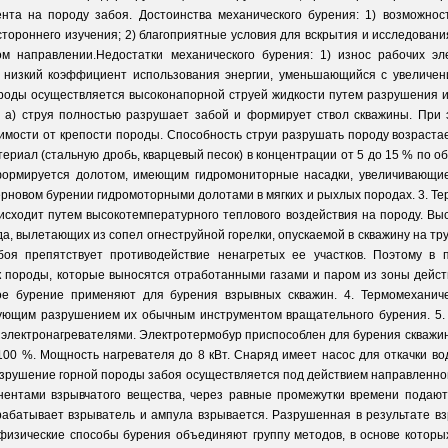
нта на породу забоя. Достоинства механического бурения: 1) возможнос
естороннего изучения; 2) благоприятные условия для вскрытия и исследован
ом направлении.Недостатки механического бурения: 1) износ рабочих э
 низкий коэффициент использования энергии, уменьшающийся с увеличен
ороды осуществляется высоконапорной струей жидкости путем разрушения и
: а) струя полностью разрушает забой и формирует ствол скважины. При
симости от крепости породы. Способность струи разрушать породу возраста
ериал (стальную дробь, кварцевый песок) в концентрации от 5 до 15 % по о
формируется долотом, имеющим гидромониторные насадки, увеличивающие
рновом бурении гидромоторными долотами в мягких и рыхлых породах. 3. Тер
сходит путем высокотемпературного теплового воздействия на породу. Выс
да, вылетающих из сопел огнеструйной горелки, опускаемой в скважину на т
оя препятствует противодействие ненагретых ее участков. Поэтому в 
породы, которые выносятся отработанными газами и паром из зоны действи
ое бурение применяют для бурения взрывных скважин. 4. Термомеханич
дующим разрушением их обычным инструментом вращательного бурения. 5.
электронагревателями. Электротермобур приспособлен для бурения скважин
100 %. Мощность нагревателя до 8 кВт. Снаряд имеет насос для откачки во
зрушение горной породы забоя осуществляется под действием направленно
ентами взрывчатого вещества, через равные промежутки времени подают
рабатывает взрыватель и ампула взрывается. Разрушенная в результате в
офизические способы бурения объединяют группу методов, в основе которы