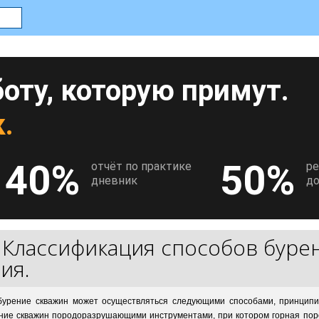
оту, которую примут.
.
40%
50%
отчёт по практике
р
дневник
до
Классификация способов бурен
/
ия.
урение скважин может осуществляться следующими способами, принцип
ение скважин породоразрушающими инструментами, при котором горная пор