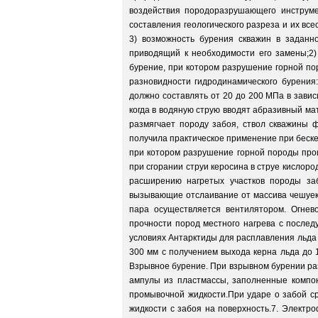
воздействия породоразрушающего инструме
составления геологического разреза и их вс
3) возможность бурения скважин в заданн
приводящий к необходимости его замены;2)
бурение, при котором разрушение горной п
разновидности гидродинамического бурения
должно составлять от 20 до 200 МПа в зави
когда в водяную струю вводят абразивный мат
размягчает породу забоя, ствол скважины 
получила практическое применение при беске
при котором разрушение горной породы прои
при сгорании струи керосина в струе кислоро
расширению нагретых участков породы заб
вызывающие отслаивание от массива чешуек 
пара осуществляется вентилятором. Огнев
прочности пород местного нагрева с после
условиях Антарктиды для расплавления льда 
300 мм с получением выхода керна льда до 
Взрывное бурение. При взрывном бурении ра
ампулы из пластмассы, заполненные компон
промывочной жидкости.При ударе о забой с
жидкости с забоя на поверхность.7. Электр