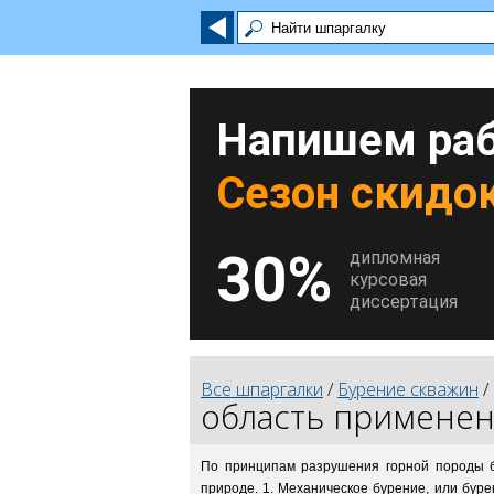
Напишем раб
Сезон скидок
30%
дипломная
курсовая
диссертация
Все шпаргалки
/
Бурение скважин
область применен
По принципам разрушения горной породы б
природе. 1. Механическое бурение, или бур