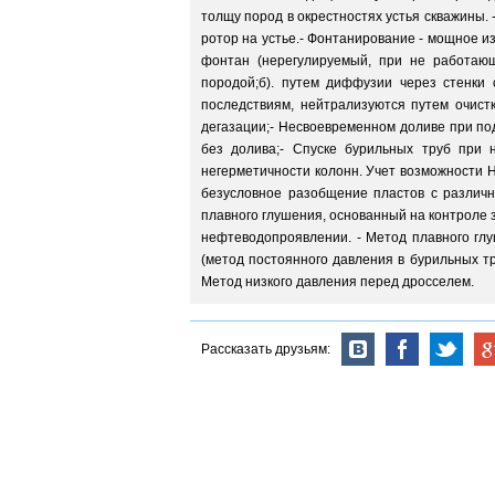
толщу пород в окрестностях устья скважины.
ротор на устье.- Фонтанирование - мощное 
фонтан (нерегулируемый, при не работающ
породой;б). путем диффузии через стенки с
последствиям, нейтрализуются путем очистк
дегазации;- Несвоевременном доливе при по
без долива;- Спуске бурильных труб при 
негерметичности колонн. Учет возможности 
безусловное разобщение пластов с различ
плавного глушения, основанный на контроле 
нефтеводопроявлении. - Метод плавного глу
(метод постоянного давления в бурильных тр
Метод низкого давления перед дросселем.
Рассказать друзьям: