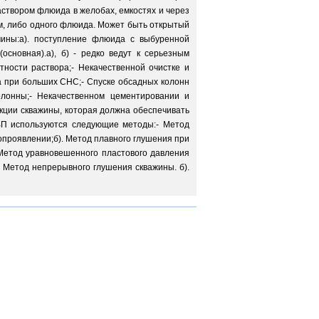
аствором флюида в желобах, емкостях и через
м, либо одного флюида. Может быть открытый
чины:а). поступление флюида с выбуренной
основная).а), б) - редко ведут к серьезным
тности раствора;- Некачественной очистке и
а при больших СНС;- Спуске обсадных колонн
олонны;- Некачественном цементировании и
кции скважины, которая должна обеспечивать
ВП используются следующие методы:- Метод
опроявлении;б). Метод плавного глушения при
 Метод уравновешенного пластового давления
. Метод непрерывного глушения скважины. б).