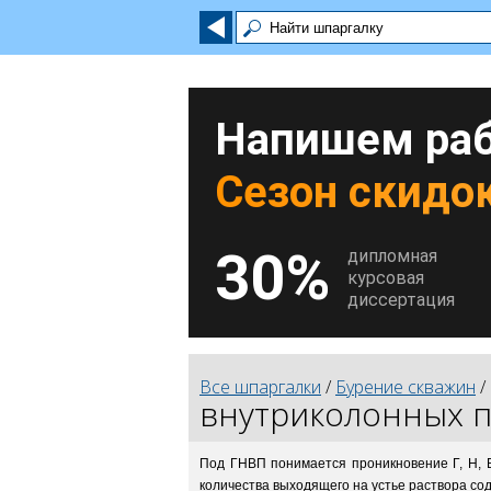
Напишем раб
Сезон скидок
30%
дипломная
курсовая
диссертация
Все шпаргалки
/
Бурение скважин
внутриколонных п
Под ГНВП понимается проникновение Г, Н, В
количества выходящего на устье раствора со