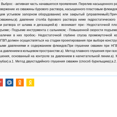
 - Выброс - активная часть начавшегося проявления. Перелив насыщенного р
извержение из скважины бурового раствора, насыщенного пластовым флюидо
ем устьевом запорном оборудовании) или закрытый (управляемый).При
кважины;в). давление столба бурового раствора ниже гидростатического (
и ратвора от шлама и дегазацией.в) - возникает при:- Недостаточной пло
дъеме;- Подъеме инструмента с сальником; - Повышенной скорости подъем
наличии в них пробок;- Недостаточной глубине спуска промежуточной к
НГВП должен осуществляться на стадии проектирования при выборе констру
ными давлениями и содержанием флюидов.При глушении скважин при НГ
за давлением в кольцевом пространстве.а). Метод плавного глушения при газ
шения, основанный на контроле за давлением в нагнетательной линии.а).
убах).а.1. Метод двухстадийного глушения скважин (способ бурильщика);а.2