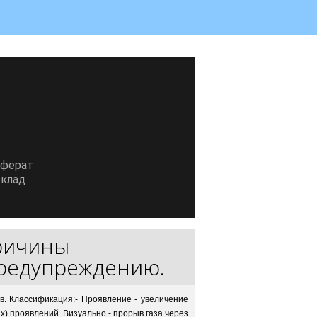
еферат
клад
ричины
предупреждению.
в. Классификация:- Проявление - увеличение
) проявлений. Визуально - прорыв газа через