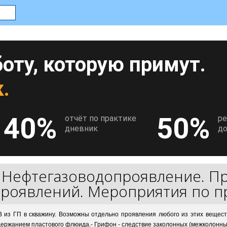
оту, которую примут.
.
40%
50%
отчёт по практике
р
дневник
до
Нефтегазоводопроявление. П
/
роявлений. Мероприятия по 
 из ГП в скважину. Возможны отдельно проявления любого из этих вещест
держанием пластового флюида.- Грифон - следствие заколонных (межколонных