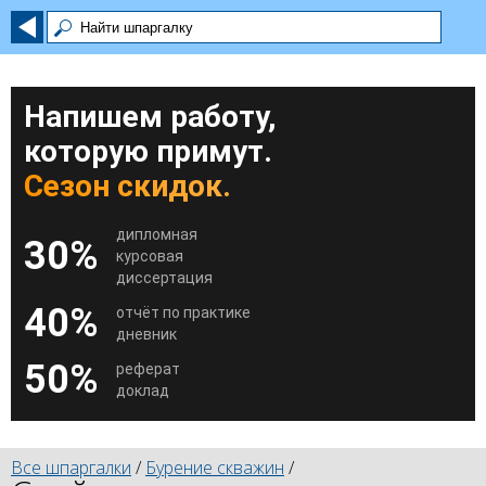
Напишем работу,
которую примут.
Сезон скидок.
дипломная
30%
курсовая
диссертация
40%
отчёт по практике
дневник
50%
реферат
доклад
Все шпаргалки
/
Бурение скважин
/