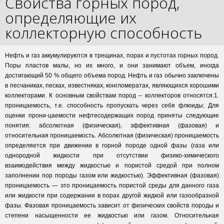
Свойства горных пород,
определяющие их
коллекторную способность
Нефть и газ аккумулируются в трещинах, порах и пустотах горных пород.
Поры пластов малы, но их много, и они занимают объем, иногда
достигающий 50 % общего объема пород. Нефть и газ обычно заключены
в песчаниках, песках, известняках, конгломератах, являющихся хорошими
коллекторами. К основным свойствам пород – коллекторов относятся:1.
проницаемость, т.е. способность пропускать через себя флюиды; Для
оценки прони-цаемости нефтесодержащих пород приняты следующие
понятия: абсолютная (физическая), эффективная (фазовая) и
относительная проницаемость. Абсолютная (физическая) проницаемость
определяется при движении в горной породе одной фазы (газа или
однородной жидкости при отсутствии физико-химического
взаимодействия между жидкостью и пористой средой при полном
заполнении пор породы газом или жидкостью). Эффективная (фазовая)
проницаемость — это проницаемость пористой среды для данного газа
или жидкости при содержании в порах другой жидкой или газообразной
фазы. Фазовая проницаемость зависит от физических свойств породы и
степени насыщенности ее жидкостью или газом. Относительная