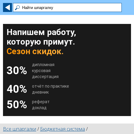
Напишем работу,
которую примут.
Сезон скидок.
дипломная
30%
курсовая
диссертация
40%
отчёт по практике
дневник
50%
реферат
доклад
Все шпаргалки
/
Бюджетная система
/