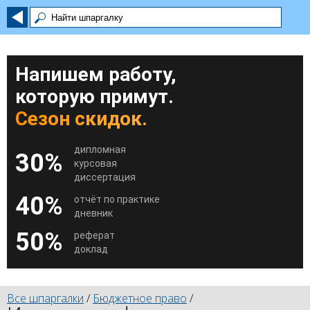
Напишем работу,
которую примут.
Сезон скидок.
дипломная
30%
курсовая
диссертация
40%
отчёт по практике
дневник
50%
реферат
доклад
Все шпаргалки
/
Бюджетное право
/