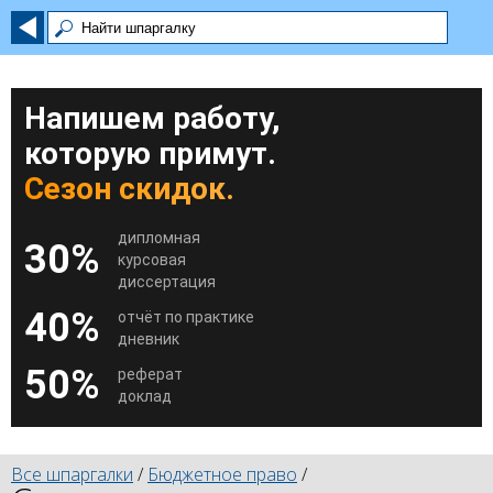
Напишем работу,
которую примут.
Сезон скидок.
дипломная
30%
курсовая
диссертация
40%
отчёт по практике
дневник
50%
реферат
доклад
Все шпаргалки
/
Бюджетное право
/