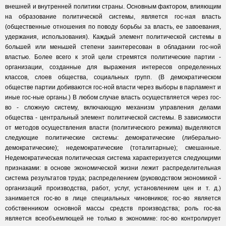
внешней и внутренней политики страны. Основным фактором, влияющим
на образование политической системы, является гос-ная власть
(общественные отношения по поводу борьбы за власть, ее завоевания,
удержания, использования). Каждый элемент политической системы в
большей или меньшей степени заинтересован в обладании гос-ной
властью. Более всего к этой цели стремятся политические партии -
организации, созданные для выражения интересов определенных
классов, слоев общества, социальных групп. (В демократическом
обществе партии добиваются гос-ной власти через выборы в парламент и
иные гос-ные органы.) В любом случае власть осуществляется через гос-
во - сложную систему, включающую механизм управления делами
общества - центральный элемент политической системы. В зависимости
от методов осуществления власти (политического режима) выделяются
следующие политические системы: демократические (либерально-
демократические); недемократические (тоталитарные); смешанные.
Недемократическая политическая система характеризуется следующими
признаками: в основе экономической жизни лежит распределительная
система результатов труда; распределением (руководством экономикой -
организаций производства, работ, услуг, установлением цен и т. д.)
занимается гос-во в лице специальных чиновников; гос-во является
собственником основной массы средств производства; роль гос-ва
является всеобъемлющей не только в экономике: гос-во контролирует