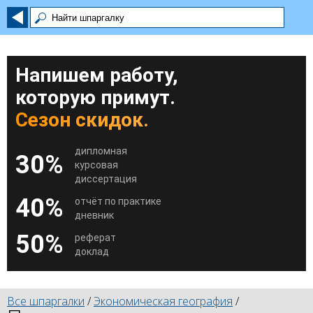
Напишем работу,
которую примут.
Сезон скидок.
дипломная
30%
курсовая
диссертация
40%
отчёт по практике
дневник
50%
реферат
доклад
Все шпаргалки
/
Экономическая география
/