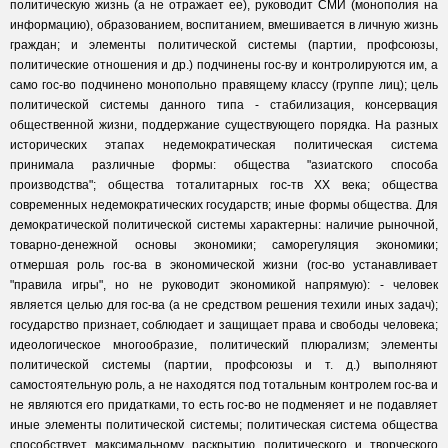
политическую жизнь (а не отражает ее), руководит СМИ (монополия на
информацию), образованием, воспитанием, вмешивается в личную жизнь
граждан; и элементы политической системы (партии, профсоюзы,
политические отношения и др.) подчинены гос-ву и контролируются им, а
само гос-во подчинено монопольно правящему классу (группе лиц); цель
политической системы данного типа - стабилизация, консервация
общественной жизни, поддержание существующего порядка. На разных
исторических этапах недемократическая политическая система
принимала различные формы: общества "азиатского способа
производства"; общества тоталитарных гос-тв XX века; общества
современных недемократических государств; иные формы общества. Для
демократической политической системы характерны: наличие рыночной,
товарно-денежной основы экономики; саморегуляция экономики;
отмершая роль гос-ва в экономической жизни (гос-во устанавливает
"правила игры", но не руководит экономикой напрямую): - человек
является целью для гос-ва (а не средством решения техили иных задач);
государство признает, соблюдает и защищает права и свободы человека;
идеологическое многообразие, политический плюрализм; элементы
политической системы (партии, профсоюзы и т. д.) выполняют
самостоятельную роль, а не находятся под тотальным контролем гос-ва и
не являются его придатками, то есть гос-во не подменяет и не подавляет
иные элементы политической системы; политическая система общества
способствует максимальному раскрытию политического и творческого