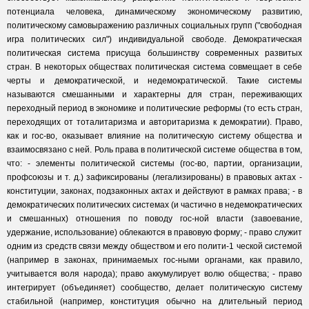
потенциала человека, динамическому экономическому развитию,
политическому самовыражению различных социальных групп ("свободная
игра политических сил") индивидуальной свободе. Демократическая
политическая система присуща большинству современных развитых
стран. В некоторых обществах политическая система совмещает в себе
черты и демократической, и недемократической. Такие системы
называются смешанными и характерны для стран, переживающих
переходный период в экономике и политические реформы (то есть стран,
переходящих от тоталитаризма и авторитаризма к демократии). Право,
как и гос-во, оказывает влияние на политическую систему общества и
взаимосвязано с ней. Роль права в политической системе общества в том,
что: - элементы политической системы (гос-во, партии, организации,
профсоюзы и т. д.) зафиксированы (легализированы) в правовых актах -
конституции, законах, подзаконных актах и действуют в рамках права; - в
демократических политических системах (и частично в недемократических
и смешанных) отношения по поводу гос-ной власти (завоевание,
удержание, использование) облекаются в правовую форму; - право служит
одним из средств связи между обществом и его полити-1 ческой системой
(например в законах, принимаемых гос-ными органами, как правило,
учитывается воля народа); право аккумулирует волю общества; - право
интегрирует (объединяет) сообщество, делает политическую систему
стабильной (например, конституция обычно на длительный период