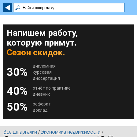
Напишем работу,
которую примут.
Сезон скидок.
дипломная
30%
курсовая
диссертация
40%
отчёт по практике
дневник
50%
реферат
доклад
Все шпаргалки
/
Экономика недвижимости
/