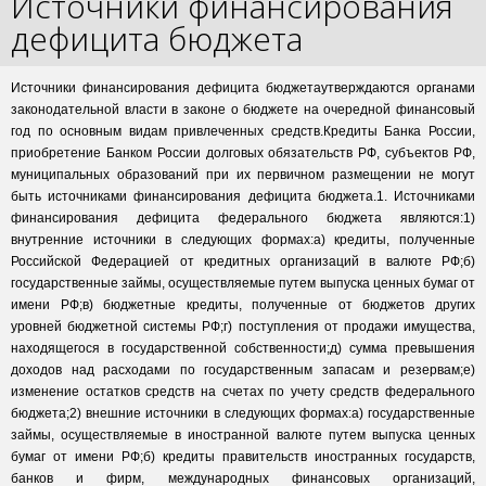
Источники финансирования
дефицита бюджета
Источники финансирования дефицита бюджетаутверждаются органами
законодательной власти в законе о бюджете на очередной финансовый
год по основным видам привлеченных средств.Кредиты Банка России,
приобретение Банком России долговых обязательств РФ, субъектов РФ,
муниципальных образований при их первичном размещении не могут
быть источниками финансирования дефицита бюджета.1. Источниками
финансирования дефицита федерального бюджета являются:1)
внутренние источники в следующих формах:а) кредиты, полученные
Российской Федерацией от кредитных организаций в валюте РФ;б)
государственные займы, осуществляемые путем выпуска ценных бумаг от
имени РФ;в) бюджетные кредиты, полученные от бюджетов других
уровней бюджетной системы РФ;г) поступления от продажи имущества,
находящегося в государственной собственности;д) сумма превышения
доходов над расходами по государственным запасам и резервам;е)
изменение остатков средств на счетах по учету средств федерального
бюджета;2) внешние источники в следующих формах:а) государственные
займы, осуществляемые в иностранной валюте путем выпуска ценных
бумаг от имени РФ;б) кредиты правительств иностранных государств,
банков и фирм, международных финансовых организаций,