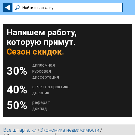
Напишем работу,
которую примут.
Сезон скидок.
дипломная
30%
курсовая
диссертация
40%
отчёт по практике
дневник
50%
реферат
доклад
Все шпаргалки
/
Экономика недвижимости
/