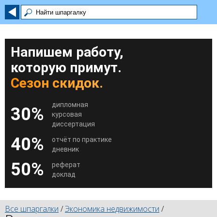
Напишем работу,
которую примут.
Сезон скидок.
дипломная
30%
курсовая
диссертация
40%
отчёт по практике
дневник
50%
реферат
доклад
Все шпаргалки
/
Экономика недвижимости
/