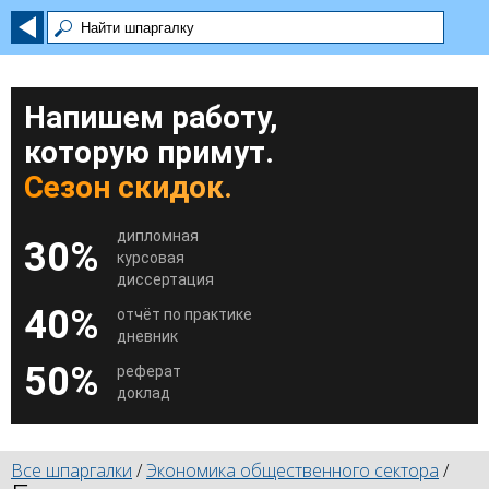
Напишем работу,
которую примут.
Сезон скидок.
дипломная
30%
курсовая
диссертация
40%
отчёт по практике
дневник
50%
реферат
доклад
Все шпаргалки
/
Экономика общественного сектора
/