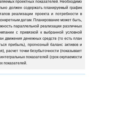
авляемых проектных показателей. Необходимо
ельно должен содержать планируемый график
тапов реализации проекта и потребности в
 конкретным датам. Планирование может быть,
зможность параллельной реализации различных
омпании с привязкой к выбранной условной
ан движения денежных средств (то есть план
ться прибыль), прогнозный баланс активов и
я), расчет точки безубыточности (показывает
 интегральных показателей (срок окупаемости
х показателей.