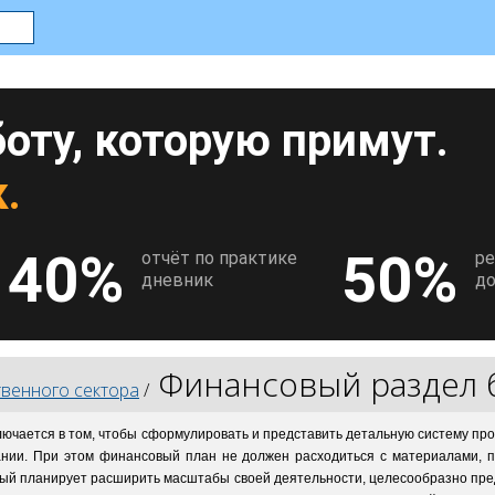
оту, которую примут.
.
40%
50%
отчёт по практике
р
дневник
до
Финансовый раздел 
венного сектора
/
лючается в том, чтобы сформулировать и представить детальную систему п
нии. При этом финансовый план не должен расходиться с материалами, п
орый планирует расширить масштабы своей деятельности, целесообразно пр