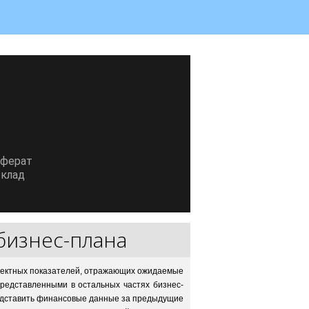
еферат
клад
бизнес-плана
роектных показателей, отражающих ожидаемые
редставленными в остальных частях бизнес-
едставить финансовые данные за предыдущие