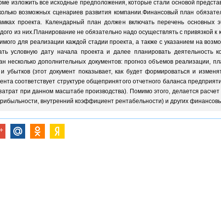
орме изложить все исходные предположения, которые стали основой предст
колько возможных сценариев развития компании.Финансовый план обязат
амках проекта. Календарный план должен включать перечень основных э
ого из них.Планирование не обязательно надо осуществлять с привязкой к
димого для реализации каждой стадии проекта, а также с указанием на во
ать условную дату начала проекта и далее планировать деятельность к
н несколько дополнительных документов: прогноз объемов реализации, пл
и убытков (этот документ показывает, как будет формироваться и изменя
мента соответствует структуре общепринятого отчетного баланса предприяти
атрат при данном масштабе производства). Помимо этого, делается расчет
прибыльности, внутренний коэффициент рентабельности) и других финансовы