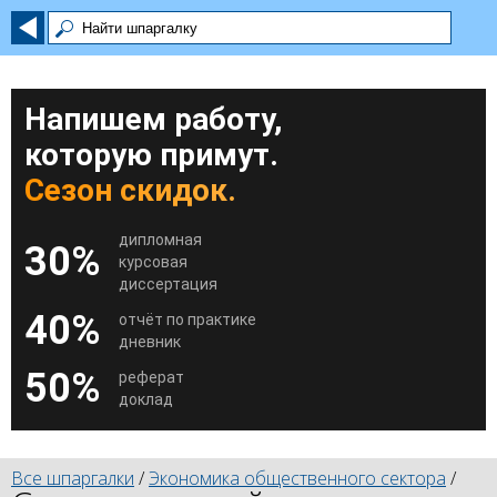
Напишем работу,
которую примут.
Сезон скидок.
дипломная
30%
курсовая
диссертация
40%
отчёт по практике
дневник
50%
реферат
доклад
Все шпаргалки
/
Экономика общественного сектора
/