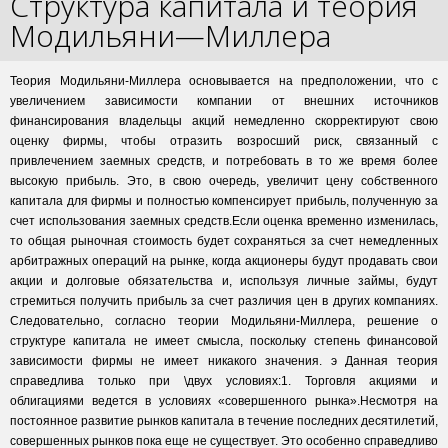
Структура капитала и теория
Модильяни—Миллера
Теория Модильяни-Миллера основывается на предположении, что с
увеличением зависимости компании от внешних источников
финансирования владельцы акций немедленно скорректируют свою
оценку фирмы, чтобы отразить возросший риск, связанный с
привлечением заемных средств, и потребовать в то же время более
высокую прибыль. Это, в свою очередь, увеличит цену собственного
капитала для фирмы и полностью компенсирует прибыль, полученную за
счет использования заемных средств.Если оценка временно изменилась,
то общая рыночная стоимость будет сохраняться за счет немедленных
арбитражных операций на рынке, когда акционеры будут продавать свои
акции и долговые обязательства и, используя личные займы, будут
стремиться получить прибыль за счет различия цен в других компаниях.
Следовательно, согласно теории Модильяни-Миллера, решение о
структуре капитала не имеет смысла, поскольку степень финансовой
зависимости фирмы не имеет никакого значения. э Данная теория
справедлива только при \двух условиях:1. Торговля акциями и
облигациями ведется в условиях «совершенного рынка».Несмотря на
постоянное развитие рынков капитала в течение последних десятилетий,
совершенных рынков пока еще не существует. Это особенно справедливо