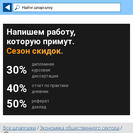
Напишем работу,
которую примут.
Сезон скидок.
дипломная
30%
курсовая
диссертация
40%
отчёт по практике
дневник
50%
реферат
доклад
Все шпаргалки
/
Экономика общественного сектора
/