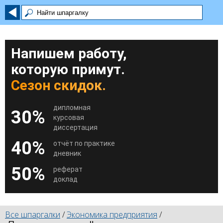
Напишем работу,
которую примут.
Сезон скидок.
дипломная
30%
курсовая
диссертация
40%
отчёт по практике
дневник
50%
реферат
доклад
Все шпаргалки
/
Экономика предприятия
/