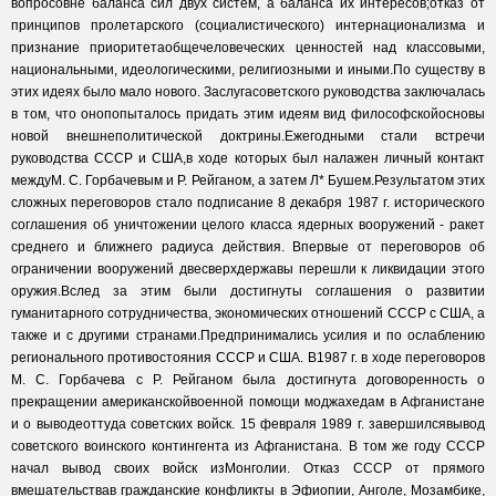
вопросовне баланса сил двух систем, а баланса их интересов;отказ от
принципов пролетарского (социалистического) интернационализма и
признание приоритетаобщечеловеческих ценностей над классовыми,
национальными, идеологическими, религиозными и иными.По существу в
этих идеях было мало нового. Заслугасоветского руководства заключалась
в том, что онопопыталось придать этим идеям вид философскойосновы
новой внешнеполитической доктрины.Ежегодными стали встречи
руководства СССР и США,в ходе которых был налажен личный контакт
междуМ. С. Горбачевым и Р. Рейганом, а затем Л* Бушем.Результатом этих
сложных переговоров стало подписание 8 декабря 1987 г. исторического
соглашения об уничтожении целого класса ядерных вооружений - ракет
среднего и ближнего радиуса действия. Впервые от переговоров об
ограничении вооружений двесверхдержавы перешли к ликвидации этого
оружия.Вслед за этим были достигнуты соглашения о развитии
гуманитарного сотрудничества, экономических отношений СССР с США, а
также и с другими странами.Предпринимались усилия и по ослаблению
регионального противостояния СССР и США. В1987 г. в ходе переговоров
М. С. Горбачева с Р. Рейганом была достигнута договоренность о
прекращении американскойвоенной помощи моджахедам в Афганистане
и о выводеоттуда советских войск. 15 февраля 1989 г. завершилсявывод
советского воинского контингента из Афганистана. В том же году СССР
начал вывод своих войск изМонголии. Отказ СССР от прямого
вмешательствав гражданские конфликты в Эфиопии, Анголе, Мозамбике,