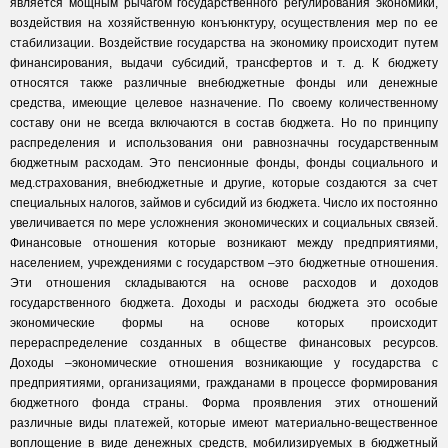
является мощным рычагом государственного регулирования экономики,
воздействия на хозяйственную конъюнктуру, осуществления мер по ее
стабилизации. Воздействие государства на экономику происходит путем
финансирования, выдачи субсидий, трансфертов и т. д. К бюджету
относятся также различные внебюджетные фонды или денежные
средства, имеющие целевое назначение. По своему количественному
составу они не всегда включаются в состав бюджета. Но по принципу
распределения и использования они равнозначны государственным
бюджетным расходам. Это пенсионные фонды, фонды социального и
мед.страхования, внебюджетные и другие, которые создаются за счет
специальных налогов, займов и субсидий из бюджета. Число их постоянно
увеличивается по мере усложнения экономических и социальных связей.
Финансовые отношения которые возникают между предприятиями,
населением, учреждениями с государством –это бюджетные отношения.
Эти отношения складываются на основе расходов и доходов
государственного бюджета. Доходы и расходы бюджета это особые
экономические формы на основе которых происходит
перераспределение созданных в обществе финансовых ресурсов.
Доходы –экономические отношения возникающие у государства с
предприятиями, организациями, гражданами в процессе формирования
бюджетного фонда страны. Форма проявления этих отношений
различные виды платежей, которые имеют материально-вещественное
воплощение в виде денежных средств, мобилизируемых в бюджетный