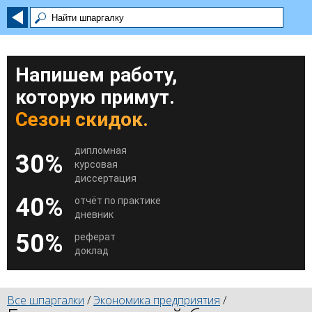
Напишем работу,
которую примут.
Сезон скидок.
дипломная
30%
курсовая
диссертация
40%
отчёт по практике
дневник
50%
реферат
доклад
Все шпаргалки
/
Экономика предприятия
/