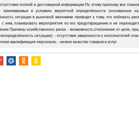
отсутствие полной и достоверной информации.По этому признаку все плано
- принимаемые в условиях вероятной определённости (основанные на
ность ситуации в рыночной экономике приводит к тому, что избежать рис
й с ним, планировать мероприятия по его предотвращению и не переходит
ение.Причины хозяйственного риска: - возможность отклонения от цели, п
(неопределённость ситуации); - отсутствие уверенности у исполнителей пла
чная квалификация персонала; - низкое качество товаров и услуг.