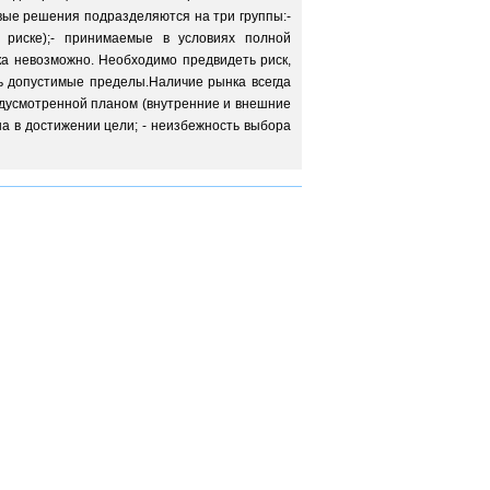
вые решения подразделяются на три группы:-
 риске);- принимаемые в условиях полной
ка невозможно. Необходимо предвидеть риск,
ь допустимые пределы.Наличие рынка всегда
редусмотренной планом (внутренние и внешние
на в достижении цели; - неизбежность выбора