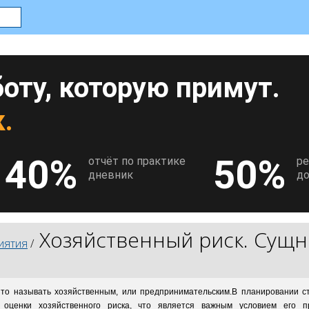
оту, которую примут.
.
40%
50%
отчёт по практике
р
дневник
до
Хозяйственный риск. Сущно
иятия
/
нято называть хозяйственным, или предпринимательским.В планировании с
оценки хозяйственного риска, что является важным условием его пр