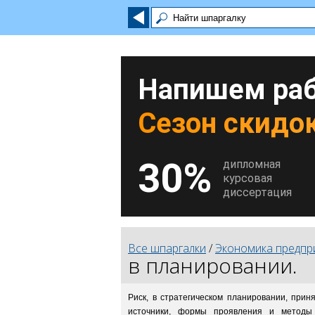
Напишем раб
Сезон скидок
30%
дипломная
курсовая
диссертация
Все шпаргалки
/
Экономика предпр
в планировании.
Риск, в стратегическом планировании, при
источники, формы проявления и методы 