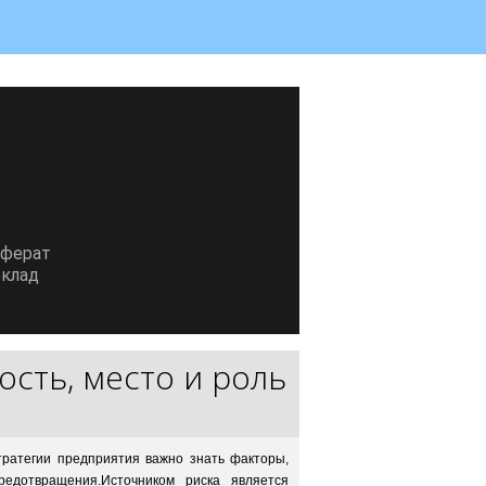
еферат
клад
сть, место и роль
тратегии предприятия важно знать факторы,
едотвращения.Источником риска является