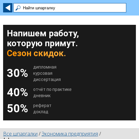
Напишем работу,
которую примут.
Сезон скидок.
дипломная
30%
курсовая
диссертация
40%
отчёт по практике
дневник
50%
реферат
доклад
Все шпаргалки
/
Экономика предприятия
/