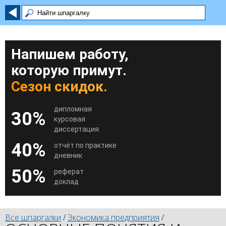
Напишем работу,
которую примут.
Сезон скидок.
дипломная
30%
курсовая
диссертация
40%
отчёт по практике
дневник
50%
реферат
доклад
Все шпаргалки
/
Экономика предприятия
/