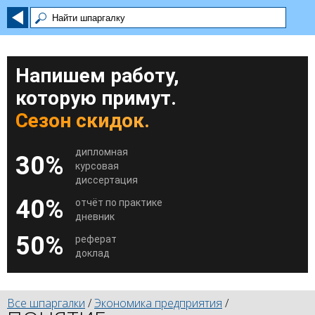
Напишем работу,
которую примут.
Сезон скидок.
дипломная
30%
курсовая
диссертация
40%
отчёт по практике
дневник
50%
реферат
доклад
Все шпаргалки
/
Экономика предприятия
/