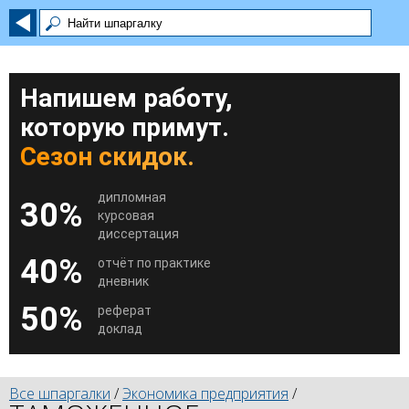
Напишем работу,
которую примут.
Сезон скидок.
дипломная
30%
курсовая
диссертация
40%
отчёт по практике
дневник
50%
реферат
доклад
Все шпаргалки
/
Экономика предприятия
/