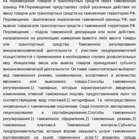
на перемещение товаров и транспортных средств через таможенную
границу РФ.Перемещение представляет собой различные действия по
ввозу товаров или транспортных средств на таможенную территорию РФ.
Перемещение - фактическое пересечение таможенной границы РФ; при
вывозе товаров или транспортных средств с таможенной территории РФ.
Перемещение - подача таможенной декларации или иное действие,
направленное на реализацию намерения вывезти либо ввезти товары
или транспортные средства. Таможенное регулирование
внешнеэкономической деятельности с участием предпринимателей
осуществляется с применением в необходимых случаях дозволительных
мер. Инициатива ввоза или вывоза товаров принадлежит субъекту
внешнеэкономической деятельности. Он также самостоятельно выбирает
вид таможенного режима, наименование, ассортимент и количество
ввозимого или вывозимого товара.Способы таможенного
регулирования:1) тарифные, которые характеризуются введением,
изменением, отменой таможенных пошлин, предоставлением льгот по
соответствующему виду платежей;2) нетарифные, т.е. непосредственно
несвязанные с таможенными пошлинами. Сюда относятся: квотирование,
лицензирование и сертифицирование.Способы таможенного
регулирования:1) таможенное оформление,2) таможенные режимы,3)
таможенные платежи;4 Таможенный контроль.Субъекты
предпринимательства, которые вправе оказывать услуги таможенного
регулирования на рынке таможенных услуг:1) владелец склада