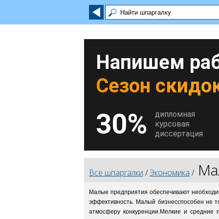
Напишем раб
Сезон скидок
30%
дипломная
курсовая
диссертация
Ма
Все шпаргалки
/
Экономика
/
Малые предприятия обеспечивают необходим
эффективность. Малый бизнесспособен не то
атмосферу конкуренции.Мелкие и средние п