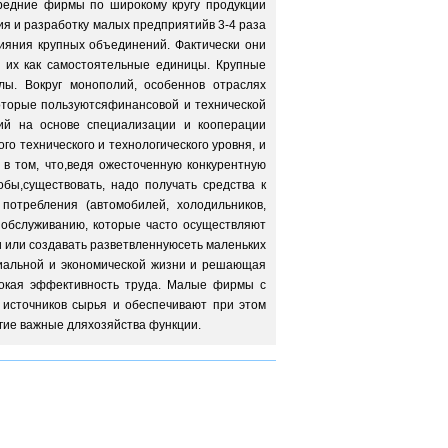
средние фирмы по широкому кругу продукции
я и разработку малых предприятийв 3-4 раза
ияния крупных объединений. Фактически они
 их как самостоятельные единицы. Крупные
ы. Вокруг монополий, особеннов отраслях
оторые пользуютсяфинансовой и технической
ий на основе специализации и кооперации
о технического и технологического уровня, и
в том, что,ведя ожесточенную конкурентную
бы,существовать, надо получать средства к
потребления (автомобилей, холодильников,
 обслуживанию, которые часто осуществляют
и или создавать разветвленнуюсеть маленьких
циальной и экономической жизни и решающая
сокая эффективность труда. Малые фирмы с
 источников сырья и обеспечивают при этом
гие важные дляхозяйства функции.