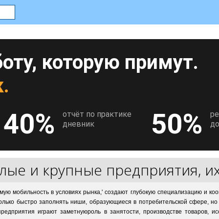
оту, которую примут.
.
40%
50%
отчёт по практике
р
дневник
до
лые и крупные предприятия, и
ую мобильность в условиях рынка,' создают глубокую специализацию и коо
лько быстро заполнять ниши, образующиеся в потребительской сфере, но 
редприятия играют заметнуюроль в занятости, производстве товаров, ис