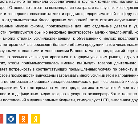
часть научного потенциала сосредоточена в крупных компаниях, малыеи 
ов. Отношение затрат на нововведения к затратам на научные исследовани
ии и кооперации вовлекаетмелких и средних предпринимателей в сферу вл
 в отдельныезвенья более крупных монополий, хотя статистикаучитывает
ованные мелкие фирмы, производящие для них отдельные детали и узл
ти, группируются обычно несколько десятковсотен мелких предприятий, к
 многих странах усилиласьтенденция к объединению мелких предприят
, которые сейчаспроизводят большие объемы продукции, в том числе высоког
крупными компаниями и монополиями.Важность малых предприятий еще и 
янно развиваться и адаптироваться к текущим условиям рынка, ведь, что
гих, чтобы прибыльдоставалась именно им.Выпуск товаров длительного 
ает потребность в соответствующих промышленных услугах по ремонту и
 своей громоздкости вынуждены затрачивать много усилийв этом направлени
в менее развитых районах западноевропейских стран - основавсей их со
горазвития.В то же время на мелких предприятиях отмечается более вы
ости в дефицитных видах товаров и услуг на основеразработки местных
ы поступлений в муниципальные бюджеты, стимулируют НТП, выполняют дру