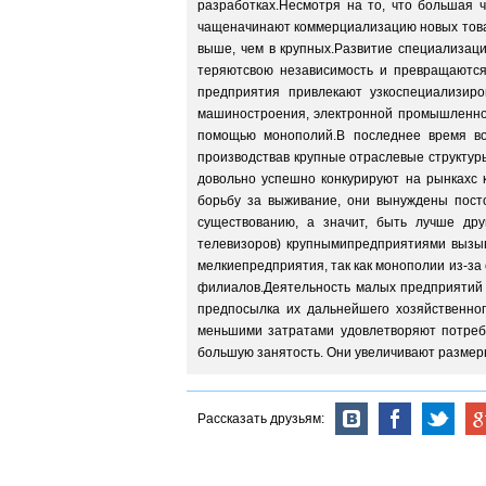
разработках.Несмотря на то, что большая 
чащеначинают коммерциализацию новых товар
выше, чем в крупных.Развитие специализац
теряютсвою независимость и превращаются
предприятия привлекают узкоспециализир
машиностроения, электронной промышленнос
помощью монополий.В последнее время во
производствав крупные отраслевые структуры
довольно успешно конкурируют на рынкахс 
борьбу за выживание, они вынуждены посто
существованию, а значит, быть лучше дру
телевизоров) крупнымипредприятиями вызыв
мелкиепредприятия, так как монополии из-за
филиалов.Деятельность малых предприятий 
предпосылка их дальнейшего хозяйственно
меньшими затратами удовлетворяют потребн
большую занятость. Они увеличивают размер
Рассказать друзьям: