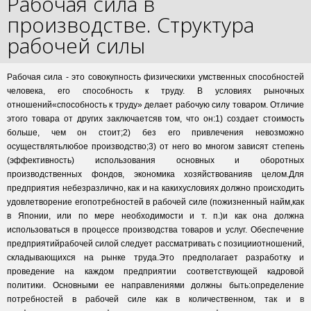
Рабочая сила в
производстве. Структура
рабочей силы
Рабочая сила - это совокупность физическихи умственных способностей
человека, его способность к труду. В условиях рыночных
отношений«способность к труду» делает рабочую силу товаром. Отличие
этого товара от других заключаетсяв том, что он:1) создает стоимость
больше, чем он стоит;2) без его привлечения невозможно
осуществлятьлюбое производство;3) от него во многом зависят степень
(эффективность) использования основных и оборотных
производственных фондов, экономика хозяйствованияв целом.Для
предприятия небезразлично, как и на какихусловиях должно происходить
удовлетворение егопотребностей в рабочей силе (пожизненный найм,как
в Японии, или по мере необходимости и т. п.)и как она должна
использоваться в процессе производства товаров и услуг. Обеспечение
предприятийрабочей силой следует рассматривать с позицииотношений,
складывающихся на рынке труда.Это предполагает разработку и
проведение на каждом предприятии соответствующей кадровой
политики. Основными ее направлениями должны быть:определение
потребностей в рабочей силе как в количественном, так и в