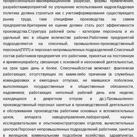
профессионально-квалификационном разрезах; формы привлечения;
разработкамероприятий по улучшению использования кадров.Кадровая
политика должна строиться как с учетомформирования существующего
рынка труда, таки специфики производства на самом
предприятии.Критерием ее оценки должен стать рост эффективности
производства.Структура рабочей силы - категории персонала и их
удельный вес в общем количестве рабочих.Работники предприятий
подразделяются на списочный, промышленно-производственный
персонал(ППП) и персонал непромышленных подразделений.Списочный
состав работников предприятия это работники, принятые на постоянную
и временнуюработу, связанную с основной и неосновной деятельностью,
на срок один день и более. Списочныйсостав включает: фактически
работающих; отсутствующих по каким-либо причинам (в служебных
командировках и ежегодных отпусках, не явившихся поболезни,
выполняющих государственные и общественные обязанности,
надомников; работающих неполный рабочий день или неделю;
находящихся в декретном отпуске и др.).Промышленно-
производственный персонал занятые в производственной деятельности
и обслуживании производства работники основных и вспомогательных
цехов, аппарата заводоуправления,лабораторий, научно-
исследовательских и опытноконструкторских отделов, вычислительных
центров.Персонал непромышленных подразделений работники, занятые
в жилищном, коммунальноми подсобном хозяйствах, здравпунктах,