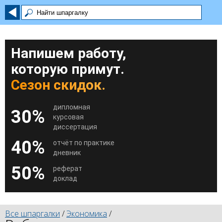
Напишем работу,
которую примут.
Сезон скидок.
дипломная
30%
курсовая
диссертация
40%
отчёт по практике
дневник
50%
реферат
доклад
Все шпаргалки
/
Экономика
/