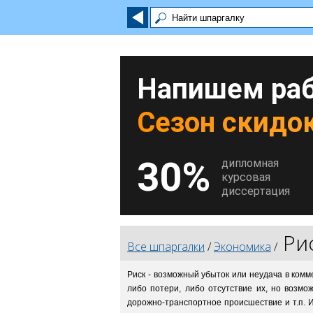
Напишем раб
Сезон скидок
30%
дипломная
курсовая
диссертация
Ри
Все шпаргалки
/
Экономика
/
Риск - возможный убыток или неудача в комм
либо потери, либо отсутствие их, но возм
дорожно-транспортное происшествие и т.п. 