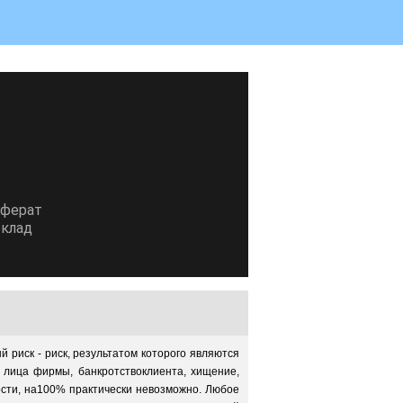
еферат
клад
я
 риск - риск, результатом которого являются
 лица фирмы, банкротствоклиента, хищение,
ости, на100% практически невозможно. Любое