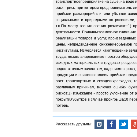
транспортноепредприятие на суше, на воде и
риск - риск, при котором предприниматель л
прибыли размерприбыли или убытков завис
социальными и природными потрясениями, 
т.п.По месту возникновения различают:1) п
деятельности. Причины:возможное снижение о
реализации товаров и услуг, произведенны
цены, непредвиденное снижениеобъемов пр
институтами. Измеряется какотношение вели
труда, незапланированные простои оборудов
исходных материальных и трудовых ресурсов
недостаточным качеством, падением спроса, 
продукции и снижению массы прибыли предпр
рост транспортных и складскихрасходов, т
различным причинам, включая ошибки бухга
рисков:1) избежание - просто уклонение от 
покрытияубытков в случае проигрыша;3) пер
потерь.
Рассказать друзьям: