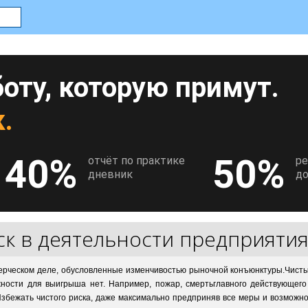
оту, которую примут.
.
40%
50%
отчёт по практике
р
дневник
до
ск в деятельности предприяти
ерческом деле, обусловленные изменчивостью рыночной конъюнктуры.Чистый
ожности для выигрыша нет. Например, пожар, смертьглавного действующего
Избежать чистого риска, даже максимально предприняв все меры и возможн