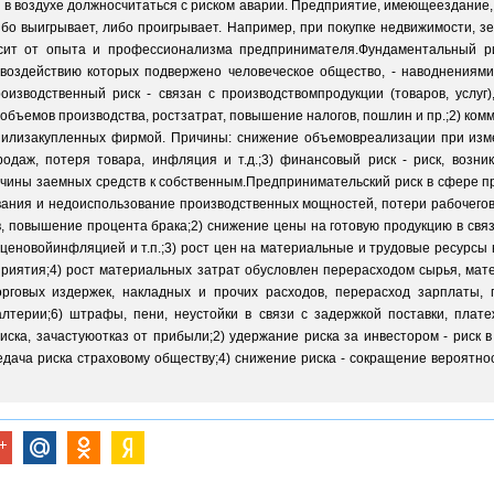
 в воздухе должносчитаться с риском аварии. Предприятие, имеющеездание, -
ибо выигрывает, либо проигрывает. Например, при покупке недвижимости, 
ит от опыта и профессионализма предпринимателя.Фундаментальный рис
воздействию которых подвержено человеческое общество, - наводнениями
роизводственный риск - связан с производствомпродукции (товаров, услу
бъемов производства, ростзатрат, повышение налогов, пошлин и пр.;2) комме
х илизакупленных фирмой. Причины: снижение объемовреализации при из
одаж, потеря товара, инфляция и т.д.;3) финансовый риск - риск, воз
чины заемных средств к собственным.Предпринимательский риск в сфере п
ания и недоиспользование производственных мощностей, потери рабочегов
, повышение процента брака;2) снижение цены на готовую продукцию в свя
ценовойинфляцией и т.п.;3) рост цен на материальные и трудовые ресурсы в
иятия;4) рост материальных затрат обусловлен перерасходом сырья, мате
орговых издержек, накладных и прочих расходов, перерасход зарплаты,
лтерии;6) штрафы, пени, неустойки в связи с задержкой поставки, плат
риска, зачастуюотказ от прибыли;2) удержание риска за инвестором - рис
едача риска страховому обществу;4) снижение риска - сокращение вероятно