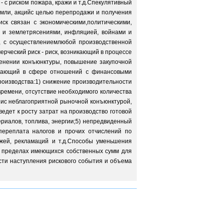
 с риском пожара, кражи и т.д.Спекулятивный
земли, акцийс целью перепродажи и получения
к связан с экономическими,политическими,
 и землетрясениями, инфляцией, войнами и
г), с осуществлениемлюбой производственной
рческий риск - риск, возникающий в процессе
менении конъюнктуры, повышение закупочной
никающий в сфере отношений с финансовыми
роизводства:1) снижение производительности
ремени, отсутствие необходимого количества
зис неблагоприятной рыночной конъюнктурой,
едет к росту затрат на производство готовой
риалов, топлива, энергии;5) непредвиденный
 переплата налогов и прочих отчислений по
ежей, рекламаций и т.д.Способы уменьшения
к в пределах имеющихся собственных сумм для
сти наступления рискового события и объема