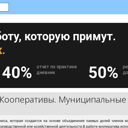
оту, которую примут.
.
40%
50%
отчёт по практике
р
дневник
до
Кооперативы. Муниципальные
неса, которая создается на основе объединения паевых долей членов ко
изводственной или хозяйственной деятельности.В работе кооператива испол