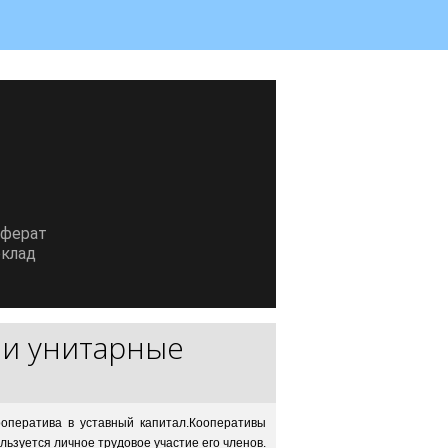
еферат
клад
 и унитарные
оператива в уставный капитал.Кооперативы
ьзуется личное трудовое участие его членов.