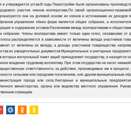
я и утверждается устав.В годы Перестройки были организованы производст
рудового участия членов кооператива.По своей организационно-правов
организуются они на долевой основе их членов и источниками их доходов
 Органом управления обеих форм является общее собрание, а исполните
страция и содержание уставов.Различиями между кооперативами и обществам
 собрании. Члены кооператива имеют только один голос, независимо от р
олоса распределяются в зависимости от величины вклада участников това
висит от величины их вклада, а доходы участников товарищества напряму
став их учредительных документов.Муниципальные и унитарные предприя
в которых контрольный пакет акций принадлежит государству, и находятся 
нное владение трудовому коллективу. При этом государство не несет никакой
мущественную ответственность за действия, производимые им в процессе
нности сельским или городским поселениям, или другим муниципальным обр
министрация города или села.Унитарные и муниципальные предприяти
ленного министерства, органа или ведомства местного управления. Руко
рственным служащим.