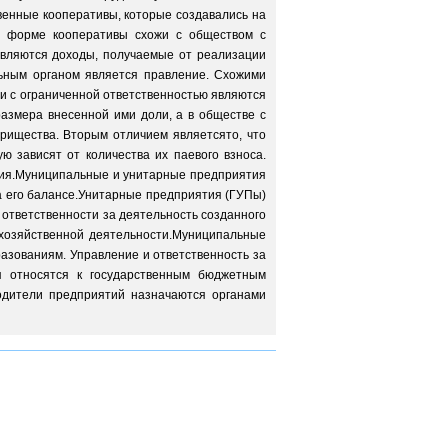
венные кооперативы, которые создавались на
ой форме кооперативы схожи с обществом с
 являются доходы, получаемые от реализации
льным органом является правление. Схожими
и с ограниченной ответственностью являются
азмера внесенной ими доли, а в обществе с
рищества. Вторым отличием являетсято, что
ю зависят от количества их паевого взноса.
тия.Муниципальные и унитарные предприятия
на его балансе.Унитарные предприятия (ГУПы)
 ответственности за деятельность созданного
 хозяйственной деятельности.Муниципальные
азованиям. Управление и ответственность за
я относятся к государственным бюджетным
водители предприятий назначаются органами