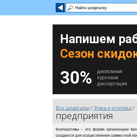
Напишем раб
Сезон скидок
30%
дипломная
курсовая
диссертация
Все шпаргалки
/
Этика и эстетика
/
предприятия
Кооперативы – это форма организации биз
создаются для осуществления совместной про