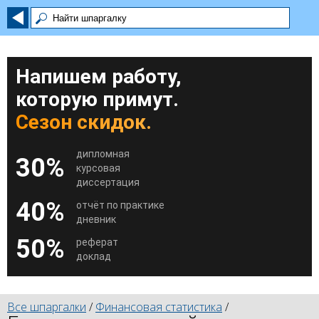
Напишем работу,
которую примут.
Сезон скидок.
дипломная
30%
курсовая
диссертация
40%
отчёт по практике
дневник
50%
реферат
доклад
Все шпаргалки
/
Финансовая статистика
/