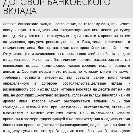
ДОГОВОР БАНКОВСКОГО
ВКЛАДА
Договор банковского вклада - соглашение, по которому банк, принимает
поступившую от вкладчика или поступившую для него денежную сумму
(вклад), обязуется возвратить сумму вклада и выплатить проценты на нее
на условиях, предусмотренных договором. Вкладчики - физические и
юридические лица. Договор заключается в простой письменной форме.
Отсутствие факта зачисления на корреспондентский счет банка средств
вкладчика, перечисленных в безналичном порядке, рассматривается как
невнесение вклада, исключающее удовлетворение иска о возврате
депозита. Срочные вклады - это вклады, по которым клиент не может
требовать возврата внесенных им средств ранее наступления
определенного в договоре обстоятельства.Целевые вклады -
разновидность срочных вкладов, которые вносятся на десять лет на имя
лиц, не достигших 16-летнего возраста. Условные вклады вносятся на имя
другого лица, которое может распоряжаться вкладом лишь при
соблюдении условий или при наступлении обстоятельств, указанных
вносителем в момент открытия счета. Банк выплачивает клиенту
проценты в размере существующей в местонахождении вкладчика ставки
банковского процента (ставки рефинансирования) на день уплаты банком
вкладчику суммы его вклада. Вклады до востребования. В этом случае