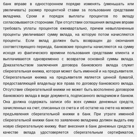
банк вправе в одностороннем порядке изменять (уменьшать или
увеличивать) размер процентной ставки за пользование средствами
вкладчика. Сроки и порядок выплаты процентов по вкладу
согласовываются сторонами. При отсутствии соглашения вкладчик вправе
требовать уплаты процентов ежеквартально, причем невыплаченные
проценты увеличивают сумму вклада, на которую потом начисляются
проценты. Если вклад должен быть возвращен до окончания
соответствующего периода, банковские проценты начисляются на сумму
исходя из фактического времени пользования средствами клиента и
выплачиваются одновременно с возвратом основной суммы вклада.
Доказательством заключения договора банковского вклада служит
сберегательная книжка, которая может быть именной и на предъявителя.
Сберегательная книжка на предъявителя является ценной бумагой,
предоставляющей владельцу все права по договору банковского вклада.
Отсутствие сберегательной книжки не может быть восполнено договором
банковского вклада в виде документа, подписанного вкладчиком и банком.
Она должна содержать записи обо всех суммах денежных средств,
зачисленных на счет, списанных со счета и об остатке на счете на момент
предъявления сберегательной книжки в банк. При утрате именной
сберегательной книжки банк по заявлению вкладчика должен выдать ему
новую сберегательную книжку. Факт внесения в банк денежных средств в
качестве вклада удостоверяется сберегательным сертификатом,