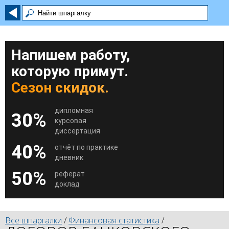
Напишем работу,
которую примут.
Сезон скидок.
дипломная
30%
курсовая
диссертация
40%
отчёт по практике
дневник
50%
реферат
доклад
Все шпаргалки
/
Финансовая статистика
/