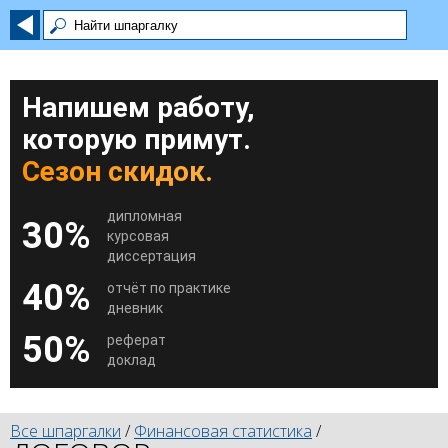
Напишем работу,
которую примут.
Сезон скидок.
дипломная
30%
курсовая
диссертация
40%
отчёт по практике
дневник
50%
реферат
доклад
Все шпаргалки
/
Финансовая статистика
/