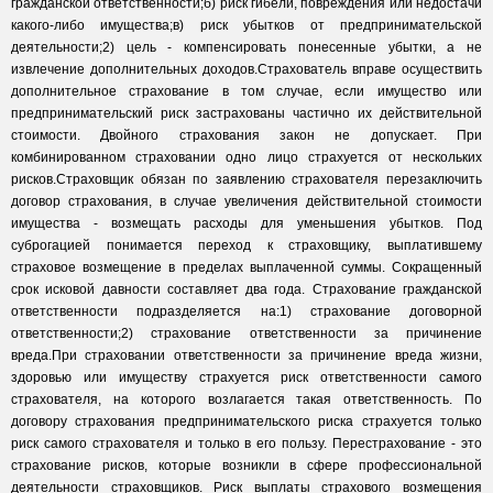
гражданской ответственности;б) риск гибели, повреждения или недостачи
какого-либо имущества;в) риск убытков от предпринимательской
деятельности;2) цель - компенсировать понесенные убытки, а не
извлечение дополнительных доходов.Страхователь вправе осуществить
дополнительное страхование в том случае, если имущество или
предпринимательский риск застрахованы частично их действительной
стоимости. Двойного страхования закон не допускает. При
комбинированном страховании одно лицо страхуется от нескольких
рисков.Страховщик обязан по заявлению страхователя перезаключить
договор страхования, в случае увеличения действительной стоимости
имущества - возмещать расходы для уменьшения убытков. Под
суброгацией понимается переход к страховщику, выплатившему
страховое возмещение в пределах выплаченной суммы. Сокращенный
срок исковой давности составляет два года. Страхование гражданской
ответственности подразделяется на:1) страхование договорной
ответственности;2) страхование ответственности за причинение
вреда.При страховании ответственности за причинение вреда жизни,
здоровью или имуществу страхуется риск ответственности самого
страхователя, на которого возлагается такая ответственность. По
договору страхования предпринимательского риска страхуется только
риск самого страхователя и только в его пользу. Перестрахование - это
страхование рисков, которые возникли в сфере профессиональной
деятельности страховщиков. Риск выплаты страхового возмещения