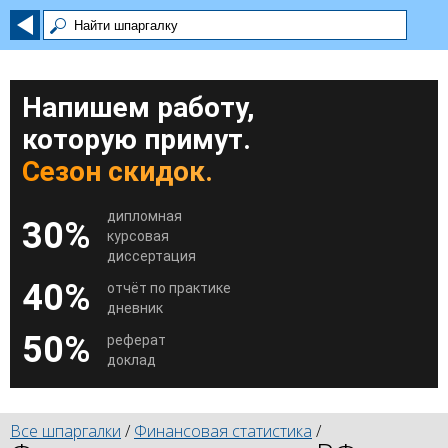
Напишем работу,
которую примут.
Сезон скидок.
дипломная
30%
курсовая
диссертация
40%
отчёт по практике
дневник
50%
реферат
доклад
Все шпаргалки
/
Финансовая статистика
/