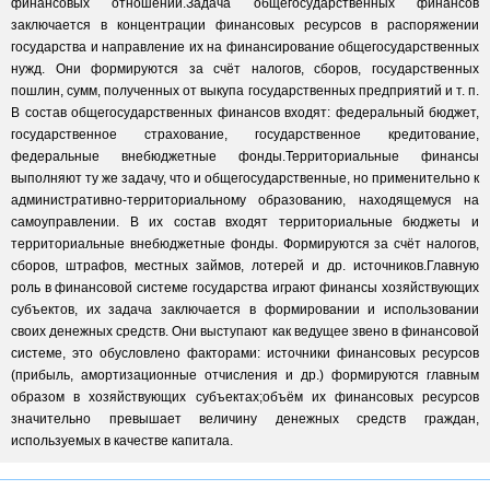
финансовых отношений.Задача общегосударственных финансов
заключается в концентрации финансовых ресурсов в распоряжении
государства и направление их на финансирование общегосударственных
нужд. Они формируются за счёт налогов, сборов, государственных
пошлин, сумм, полученных от выкупа государственных предприятий и т. п.
В состав общегосударственных финансов входят: федеральный бюджет,
государственное страхование, государственное кредитование,
федеральные внебюджетные фонды.Территориальные финансы
выполняют ту же задачу, что и общегосударственные, но применительно к
административно-территориальному образованию, находящемуся на
самоуправлении. В их состав входят территориальные бюджеты и
территориальные внебюджетные фонды. Формируются за счёт налогов,
сборов, штрафов, местных займов, лотерей и др. источников.Главную
роль в финансовой системе государства играют финансы хозяйствующих
субъектов, их задача заключается в формировании и использовании
своих денежных средств. Они выступают как ведущее звено в финансовой
системе, это обусловлено факторами: источники финансовых ресурсов
(прибыль, амортизационные отчисления и др.) формируются главным
образом в хозяйствующих субъектах;объём их финансовых ресурсов
значительно превышает величину денежных средств граждан,
используемых в качестве капитала.