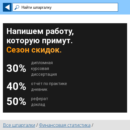
Напишем работу,
которую примут.
Сезон скидок.
дипломная
30%
курсовая
диссертация
40%
отчёт по практике
дневник
50%
реферат
доклад
Все шпаргалки
/
Финансовая статистика
/