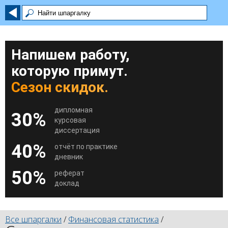
Напишем работу,
которую примут.
Сезон скидок.
дипломная
30%
курсовая
диссертация
40%
отчёт по практике
дневник
50%
реферат
доклад
Все шпаргалки
/
Финансовая статистика
/