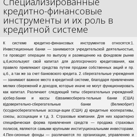
Специализированные
кредитно-финансовые
инструменты и их роль в
кредитной системе
К системе кредитно-финансовых инструментов относятся:1.
Инвестиционные банки — занимаются учредительской деятельностью,
т.е проводят операции по выпуску и размещению на фондовом рынке
ц.б,используют свой капитал для долгосрочного кредитования, как
правило привлекают средства путем продажи собственных акций и пр.
ц.б., а так же за счет банковского кредита. 2. сберегательные учреждения
— занимают важное место в кредитной системе, благодаря привлечению
мелких сбережений и доходов, которые иначе не могут функционировать
как капитал. Различают следующий типы сберегательных учреждений:
а)сбер.банки и кассы б)взаимосберега-тельные банки (США)
в)доверительно-сберегательные банки (Великобрит)
г)ссудносберегательные ассоци-ации (США) д) кредитные кооперативы,
союзы, ассоциации и т.д. 3. Страховые компании. Для них характерно
специфическая форма привлечения средств — продажа страховых
полисов, являются самыми крупными институциональными инвесторами.
4.Пен-сионные фонды — различаются по организации, управлению и