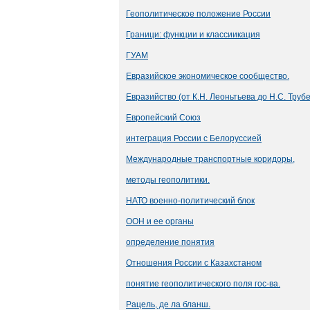
Геополитическое положение России
Граници: функции и классиикация
ГУАМ
Евразийское экономическое сообщество.
Евразийство (от К.Н. Леоньтьева до Н.С. Трубе
Европейский Союз
интеграция России с Белоруссией
Международные транспортные коридоры,
методы геополитики.
НАТО военно-политический блок
ООН и ее органы
определение понятия
Отношения России с Казахстаном
понятие геополитического поля гос-ва.
Рацель, де ла бланш.