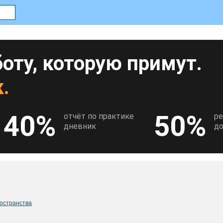
оту, которую примут.
.
40%
50%
отчёт по практике
р
дневник
до
ространства