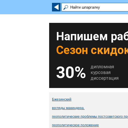
Напишем раб
Сезон скидок
30%
дипломная
курсовая
диссертация
Бжезинский
взгляды макиндера.
геополитические проблемы постсоветского п
геополитическое положение