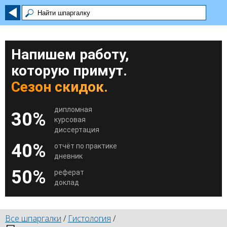
Напишем работу,
которую примут.
Сезон скидок.
дипломная
30%
курсовая
диссертация
40%
отчёт по практике
дневник
50%
реферат
доклад
Все шпаргалки
/
Гистология
/