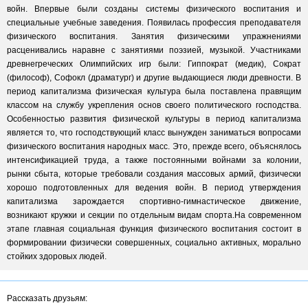
войн. Впервые были созданы системы физического воспитания и
специальные учебные заведения. Появилась профессия преподавателя
физического воспитания. Занятия физическими упражнениями
расценивались наравне с занятиями поэзией, музыкой. Участниками
древнегреческих Олимпийских игр были: Гиппократ (медик), Сократ
(философ), Софокл (драматург) и другие выдающиеся люди древности. В
период капитализма физическая культура была поставлена правящим
классом на службу укрепления основ своего политического господства.
Особенностью развития физической культуры в период капитализма
является то, что господствующий класс вынужден заниматься вопросами
физического воспитания народных масс. Это, прежде всего, объяснялось
интенсификацией труда, а также постоянными войнами за колонии,
рынки сбыта, которые требовали создания массовых армий, физически
хорошо подготовленных для ведения войн. В период утверждения
капитализма зарождается спортивно-гимнастическое движение,
возникают кружки и секции по отдельным видам спорта.На современном
этапе главная социальная функция физического воспитания состоит в
формировании физически совершенных, социально активных, морально
стойких здоровых людей.
Рассказать друзьям: