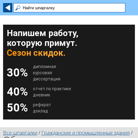
Напишем работу,
которую примут.
Сезон скидок.
дипломная
30%
курсовая
диссертация
40%
отчёт по практике
дневник
50%
реферат
доклад
Все шпаргалки
/
Гражданские и промышленные здания
/