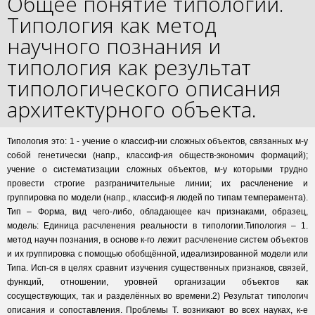
Общее понятие типологии.
Типология как метод
научного познания и
типология как результат
типологического описания
архитектурного объекта.
Типология это: 1 - учение о классиф-ии сложных объектов, связанных м-у
собой генетически (напр., классиф-ия обществ-экономич формаций);
учение о систематизации сложных объектов, м-у которыми трудно
провести строгие разграничительные линии; их расчленение и
группировка по модели (напр., классиф-я людей по типам темперамента).
Тип – Форма, вид чего-либо, обладающее кач признаками, образец,
модель: Единица расчленения реальности в типологии.Типология – 1.
метод научн познания, в основе к-го лежит расчленение систем объектов
и их группировка с помощью обобщённой, идеализированной модели или
Типа. Исп-ся в целях сравнит изучения существенных признаков, связей,
функций, отношении, уровней организации объектов как
сосуществующих, так и разделённых во времени.2) Результат типологич
описания и сопоставления. Проблемы Т. возникают во всех науках, к-е