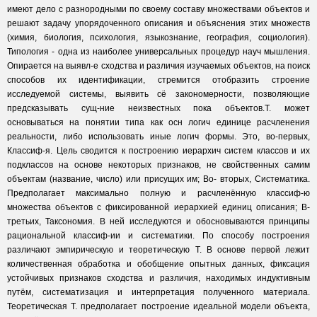
имеют дело с разнородными по своему составу множествами объектов и
решают задачу упорядоченного описания и объяснения этих множеств
(химия, биология, психология, языкознание, география, социология).
Типология - одна из наиболее универсальных процедур науч мышления.
Опирается на выявл-е сходства и различия изучаемых объектов, на поиск
способов их идентификации, стремится отобразить строение
исследуемой системы, выявить сё закономерности, позволяющие
предсказывать сущ-ние неизвестных пока объектов.Т. может
основываться на понятии типа как осн логич единице расчленения
реальности, либо использовать иные логич формы. Это, во-первых,
Классиф-я. Цель сводится к построению иерархич систем классов и их
подклассов на основе некоторых признаков, не свойственных самим
объектам (название, число) или присущих им; Во- вторых, Систематика.
Предполагает максимально полную и расчленённую классиф-ю
множества объектов с фиксированной иерархией единиц описания; В-
третьих, Таксономия. В ней исследуются и обосновываются принципы
рациональной классиф-ии и систематики. По способу построения
различают эмпирическую и теоретическую Т. В основе первой лежит
количественная обработка и обобщение опытных данных, фиксация
устойчивых признаков сходства и различия, находимых индуктивным
путём, систематизация и интерпретация полученного материала.
Теоретическая Т. предполагает построение идеальной модели объекта,