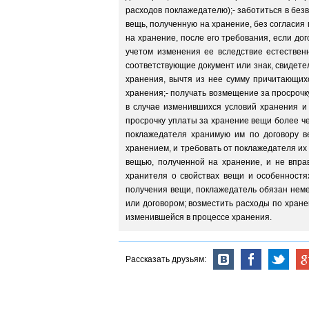
расходов поклажедателю);- заботиться в без
вещь, полученную на хранение, без согласия
на хранение, после его требования, если до
учетом изменения ее вследствие естествен
соответствующие документ или знак, свидет
хранения, вычтя из нее сумму причитающихс
хранения;- получать возмещение за просрочк
в случае изменившихся условий хранения и 
просрочку уплаты за хранение вещи более че
поклажедателя хранимую им по договору в
хранением, и требовать от поклажедателя их
вещью, полученной на хранение, и не впра
хранителя о свойствах вещи и особенностя
получения вещи, поклажедатель обязан нем
или договором; возместить расходы по хране
изменившейся в процессе хранения.
Рассказать друзьям: