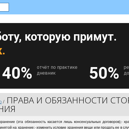
оту, которую примут.
.
40%
50%
отчёт по практике
р
дневник
до
ПРАВА И ОБЯЗАННОСТИ СТО
о
/
НИЯ
ранение (эта обязанность касается лишь консенсуальных договоров);- хр
ринятой на хранение;- изменить условие хранения вещи или продать ее в с