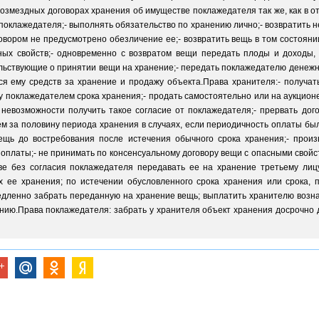
возмездных договорах хранения об имуществе поклажедателя так же, как в о
 поклажедателя;- выполнять обязательство по хранению лично;- возвратит
говором не предусмотрено обезличение ее;- возвратить вещь в том состояни
ных свойств;- одновременно с возвратом вещи передать плоды и доходы,
ельствующие о принятии вещи на хранение;- передать поклажедателю денежн
я ему средств за хранение и продажу объекта.Права хранителя:- получат
у поклажедателем срока хранения;- продать самостоятельно или на аукцио
невозможности получить такое согласие от поклажедателя;- прервать дог
м за половину периода хранения в случаях, если периодичность оплаты бы
ещь до востребования после истечения обычного срока хранения;- произ
 оплаты;- не принимать по консенсуальному договору вещи с опасными свойс
ве без согласия поклажедателя передавать ее на хранение третьему лиц
х ее хранения; по истечении обусловленного срока хранения или срока, 
едленно забрать переданную на хранение вещь; выплатить хранителю возна
нию.Права поклажедателя: забрать у хранителя объект хранения досрочно д