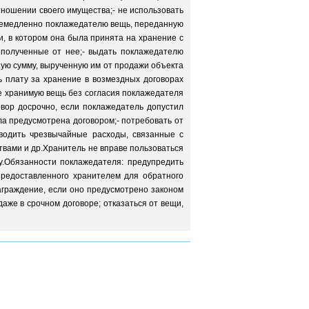
тношении своего имущества;- не использовать
ь немедленно поклажедателю вещь, переданную
и, в котором она была принята на хранение с
 полученные от нее;- выдать поклажедателю
ую сумму, вырученную им от продажи объекта
ь плату за хранение в возмездных договорах
не хранимую вещь без согласия поклажедателя
овор досрочно, если поклажедатель допустил
ла предусмотрена договором;- потребовать от
водить чрезвычайные расходы, связанные с
твами и др.Хранитель не вправе пользоваться
у.Обязанности поклажедателя: предупредить
предоставленного хранителем для обратного
граждение, если оно предусмотрено законом
аже в срочном договоре; отказаться от вещи,