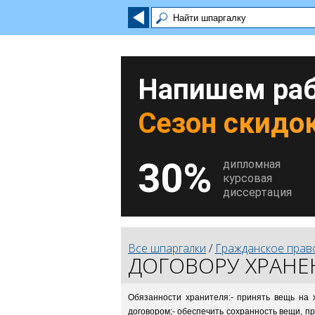
Напишем раб
Сезон скидок
30%
дипломная
курсовая
диссертация
Все шпаргалки
/
Гражданское прав
ДОГОВОРУ ХРАНЕ
Обязанности хранителя:- принять вещь на х
договором;- обеспечить сохранность вещи, п