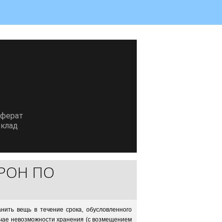
еферат
клад
РОН ПО
анить вещь в течение срока, обусловленного
лучае невозможности хранения (с возмещением