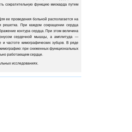
ать сократительную функцию миокарда путем
Для ее проведения больной располагается на
ая решетка. При каждом сокращении сердца
бражение контура сердца. При этом величина
 тонусом сердечной мышцы, а амплитуда —
 и частоте кимографических зубцов. В ряде
нокимографию: при сниженных функциональных
льно работающем сердце.
альных исследованиях.