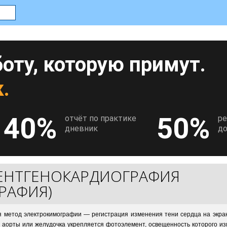
оту, которую примут.
.
40%
50%
отчёт по практике
р
дневник
до
ЕНТГЕНОКАРДИОГРАФИЯ
РАФИЯ)
я метод электрокимографии — регистрация изменения тени сердца на экран
 аорты или желудочка укрепляется фотоэлемент, освещенность которого из