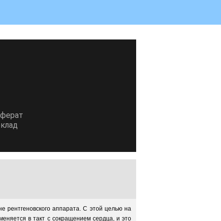
еферат
клад
е рентгеновского аппарата. С этой целью на
меняется в такт с сокращением сердца, и это