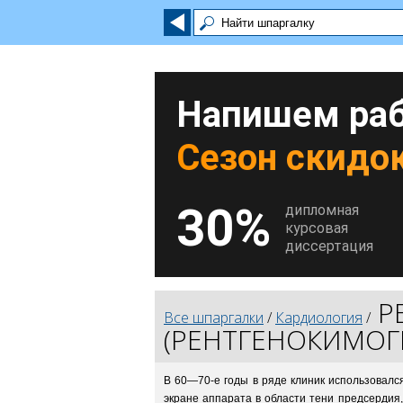
Напишем раб
Сезон скидок
30%
дипломная
курсовая
диссертация
Р
Все шпаргалки
/
Кардиология
/
(РЕНТГЕНОКИМОГ
В 60—70-е годы в ряде клиник использовалс
экране аппарата в области тени предсердия,