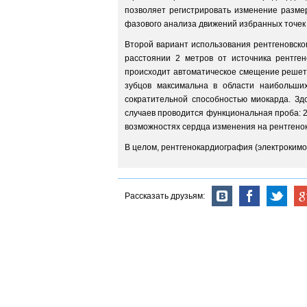
позволяет регистрировать изменение разме
фазового анализа движений избранных точек 
Второй вариант использования рентгеновско
расстоянии 2 метров от источника рентге
происходит автоматическое смещение решетк
зубцов максимальна в области наибольши
сократительной способностью миокарда. Зд
случаев проводится функциональная проба: 
возможностях сердца изменения на рентгено
В целом, рентгенокардиография (электроким
Рассказать друзьям: