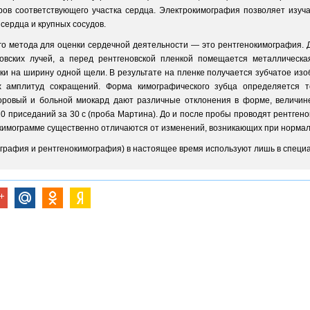
ров соответствующего участка сердца. Электрокимография позволяет изуч
сердца и крупных сосудов.
го метода для оценки сердечной деятельности — это рентгенокимография. 
новских лучей, а перед рентгеновской пленкой помещается металлическ
и на ширину одной щели. В результате на пленке получается зубчатое изо
х амплитуд сокращений. Форма кимографического зубца определяется
оровый и больной миокард дают различные отклонения в форме, величине
20 приседаний за 30 с (проба Мартина). До и после пробы проводят рентге
кимограмме существенно отличаются от изменений, возникающих при норма
ография и рентгенокимография) в настоящее время используют лишь в специ