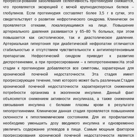
прогресси-ровании заболевания селективность протеинурии снижается,
что проявляется экскрецией с мочой крупнодисперсных белков –
глобулинов. Если протеинурия составляет более 3,5 г в сутки, это
свидетельствует о развитии нефротического синдрома. Клинически он
проявляется отеками, локализующимися на лице. Повышение
артериального давления развивается у 65–80 % больных, при этом
повышается как систолическое, так и диастолическое давление.
Артериальная гипертония при диабетической нефропатии отличается
стабильностью и отсутствием чувствительности к антигипертензивным
препаратам. Нефротический синдром приводит к развитию
диспротеинемии, а при прогрессировании – к гипопротеинемии.На этой
стадии к протеинурии добавляются все симптомы, характерные для
хронической почечной недостаточности. Эта стадия имеет
прогрессирующее течение, темп которого может быть различным.Стадия
хронической почечной недостаточности характеризуется снижением
потребности организма в экзогенном инсулине. Данный факт
объясняется снижением активности инсулиназа, а также снижением
связывания инсулина с белками плазмы крови в результате
гипопротеинемии. Клинически данная стадия проявляется повышением
склонности к гипогликемическим состояниям. Для их профилактики
необходимо уменьшить дозу вводимого инсулина и одновременно
увеличить содержание углеводов в пище. Самым мощным фактором
прогрессирования хронической почечной недостаточности является