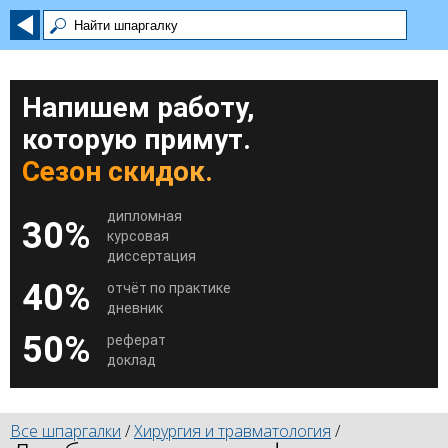
Напишем работу,
которую примут.
Сезон скидок.
дипломная
30%
курсовая
диссертация
40%
отчёт по практике
дневник
50%
реферат
доклад
Все шпаргалки
/
Хирургия и травматология
/