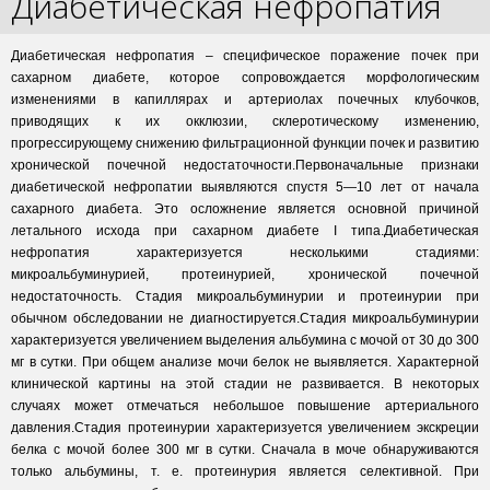
Диабетическая нефропатия
Диабетическая нефропатия – специфическое поражение почек при
сахарном диабете, которое сопровождается морфологическим
изменениями в капиллярах и артериолах почечных клубочков,
приводящих к их окклюзии, склеротическому изменению,
прогрессирующему снижению фильтрационной функции почек и развитию
хронической почечной недостаточности.Первоначальные признаки
диабетической нефропатии выявляются спустя 5—10 лет от начала
сахарного диабета. Это осложнение является основной причиной
летального исхода при сахарном диабете I типа.Диабетическая
нефропатия характеризуется несколькими стадиями:
микроальбуминурией, протеинурией, хронической почечной
недостаточность. Стадия микроальбуминурии и протеинурии при
обычном обследовании не диагностируется.Стадия микроальбуминурии
характеризуется увеличением выделения альбумина с мочой от 30 до 300
мг в сутки. При общем анализе мочи белок не выявляется. Характерной
клинической картины на этой стадии не развивается. В некоторых
случаях может отмечаться небольшое повышение артериального
давления.Стадия протеинурии характеризуется увеличением экскреции
белка с мочой более 300 мг в сутки. Сначала в моче обнаруживаются
только альбумины, т. е. протеинурия является селективной. При