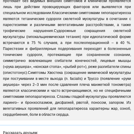
протекает без видимых внешних симптомов и клинически проявляется
лишь при действии провоцирующих факторов или выявляется при
специальном исследовании.Классическими симптомами гипопаратиреоза
являются тетанические судороги скелетной мускулатуры в сочетании с
парестезиями и различными вегетативными расстройствами, а также
трофические нарушения.Судорожные сокращения скелетной
мускулатуры (гипокальциемическая тетания) при идиопатической форме
встречаются в 75 % случаев, а при послеоперационной – в 40 %.
Парестезии и фибриллярные подергивания переходят в болезненные
тонические судороги, протекающие при сохраненном сознании,
симметрично вовлекающие сгибатели конечностей, лицевые мышцы
(«рука акушера», «конская стопа», «рыбий рот»), реже разгибатели спины
(опистотонус).Симптомы Хвостека (сокращение мимической мускулатуры
при постукивании в месте выхода (n. facialis) и Труссо (появление «руки
акушера» через 2–3 мин после сдавления плеча манжеткой тонометра)
являются классическими и часто встречающимися, но не специфичными
симптомами гипопаратиреоза. Спазмы гладкой мускулатуры проявляются
ларинго– и бронхоспазмом, дисфагией, рвотой, поносом, запором. Из
вегетативных проявлений для гипопаратиреоза характерны жар, озноб,
сердцебиения, боли в области сердца.
Рассказать друзьям: