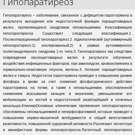
Гипопаратиреоз
Гипопаратиреоз – заболевание, связанное с дефицитом паратгормона в
результате выпадения или недостаточной функции паращитовидных
желез, проявляющееся синдромом гипокальциемии. Классификация
гипопаратиреоза Существует следующая классификация.1.
Послеоперационный гипопаратиреоз.2. Идиопатический (аутоиммунный)
гипопаратиреоз:1) изолированный;2) в рамках аутоиммунного
полигландулярного синдрома 1-го типа.3. Гипопаратиреоз как следствие
повреждения околощитовидных желез в результате облучения,
воздействия инфекционных факторов, при амилоидозе, кровоизлияниях в
гормонально-неактивную опухоль железы.4. Аплазия паращитовидных
желез и тимуса. Недостаток паратгормона приводит к повышению уровня
фосфора в крови за счет снижения фосфатурического действия
паратгормона на почки, а также к гипокальциемии, обусловленной
снижением всасывания кальция в кишечнике, уменьшением его
мобилизации из костей и недостаточной реабсорбцией в почечных
канальцах.КлиникаОсновные клинические проявления гипопаратиреоза
обусловлены гипокальциемией и гиперфосфатемией, которые приводят к
повышению нервно-мышечной возбудимости и общей вегетативной
реактивности, повышенной судорожной активности.Различают латентную
и манифестную формы гипопаратиреоза.Латентный гипопаратиреоз