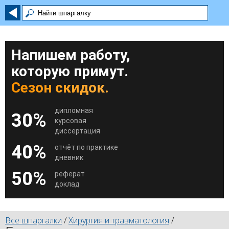
Напишем работу,
которую примут.
Сезон скидок.
дипломная
30%
курсовая
диссертация
40%
отчёт по практике
дневник
50%
реферат
доклад
Все шпаргалки
/
Хирургия и травматология
/