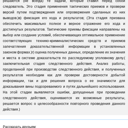
решаются (не всегда) те задачи, которые ставил перед собой
следователь. Это стадия применения тактических приемов и проверки
версий путем подтверждения или опровержения сделанных из них
выводов.)в) фиксация его хода и результатов; (Эта стадия призвана
обеспечить максимально полное и верное отражение его хода и
достигнутых результатов. Тактические приемы фиксации направлены на
выбор или создание условий, обеспечивающих оптимальное применение
соответствующих технико-криминалистических средств и приемов
запечатления доказательственной информации в установленных
законом формах.)г) оценка полученных данных, определение их значения
и места в системе доказательств по расследуемому уголовному делу.(
заключительная стадия следственного действия. Анализ работы,
проделанной при производстве следственного действия, и полученных
результатов необходим как для проверки достоверности добытой
информации, так и для решения вопроса о ее значимости для
доказывания вины подозреваемого и путях дальнейшего использования.
На этой стадии выявляются ошибки, допущенные при проведении
следственного действия, оцениваются их возможные результаты,
решается вопрос о целесообразности повторного проведения данного
действия.)
Рассказать друзьям: