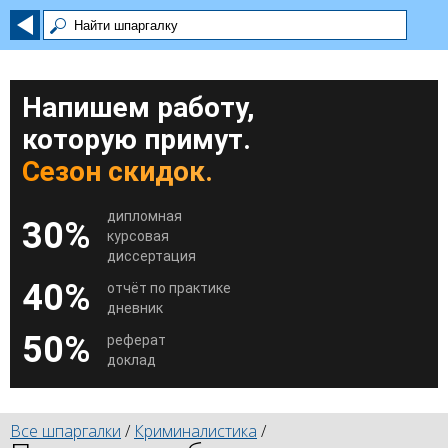
Напишем работу,
которую примут.
Сезон скидок.
дипломная
30%
курсовая
диссертация
40%
отчёт по практике
дневник
50%
реферат
доклад
Все шпаргалки
/
Криминалистика
/