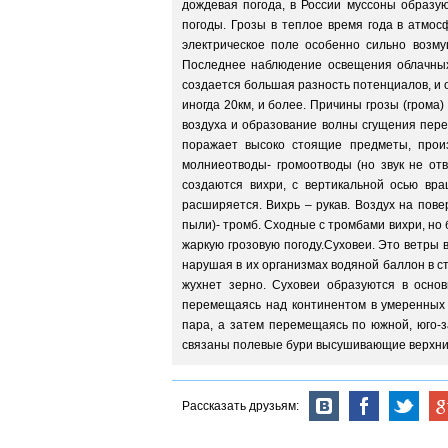
дождевая погода, в России муссоны образу
погоды. Грозы в теплое время года в атмос
электрическое поле особенно сильно возму
Последнее наблюдение освещения облачных 
создается большая разность потенциалов, и о
иногда 20км, и более. Причины грозы (грома
воздуха и образование волны сгущения перех
поражает высоко стоящие предметы, прои
молниеотводы- громоотводы (но звук не отв
создаются вихри, с вертикальной осью вр
расширяется. Вихрь – рукав. Воздух на пов
пыли)- тромб. Сходные с тромбами вихри, но 
жаркую грозовую погоду.Суховеи. Это ветры 
нарушая в их организмах водяной баллон в с
жухнет зерно. Суховеи образуются в осно
перемещаясь над континентом в умеренных 
пара, а затем перемещаясь по южной, юго-з
связаны полевые бури высушивающие верхний
Рассказать друзьям: