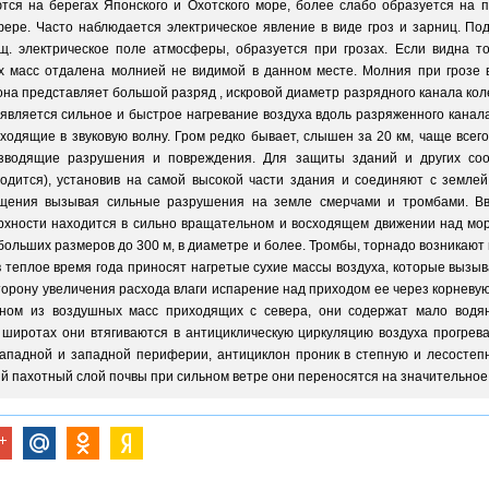
ются на берегах Японского и Охотского море, более слабо образуется на 
фере. Часто наблюдается электрическое явление в виде гроз и зарниц. П
щ. электрическое поле атмосферы, образуется при грозах. Если видна тол
масс отдалена молнией не видимой в данном месте. Молния при грозе в
на представляет большой разряд , искровой диаметр разрядного канала колеб
) является сильное и быстрое нагревание воздуха вдоль разряженного кана
одящие в звуковую волну. Гром редко бывает, слышен за 20 км, чаще всег
зводящие разрушения и повреждения. Для защиты зданий и других со
одится), установив на самой высокой части здания и соединяют с землей
ащения вызывая сильные разрушения на земле смерчами и тромбами. Вве
ерхности находится в сильно вращательном и восходящем движении над мо
больших размеров до 300 м, в диаметре и более. Тромбы, торнадо возникают 
в теплое время года приносят нагретые сухие массы воздуха, которые вызы
торону увеличения расхода влаги испарение над приходом ее через корневую 
вном из воздушных масс приходящих с севера, они содержат мало водяно
широтах они втягиваются в антициклическую циркуляцию воздуха прогре
ападной и западной периферии, антициклон проник в степную и лесостепн
 пахотный слой почвы при сильном ветре они переносятся на значительное