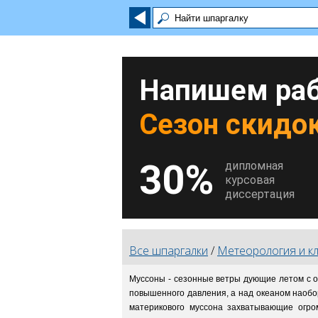
Напишем раб
Сезон скидок
30%
дипломная
курсовая
диссертация
Все шпаргалки
/
Метеорология и к
Муссоны - сезонные ветры дующие летом с ок
повышенного давления, а над океаном наоборо
материкового муссона захватывающие огро