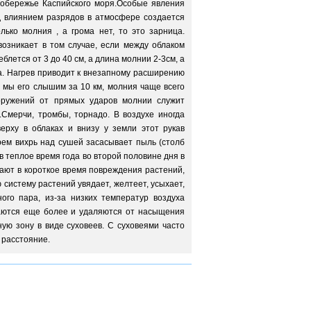
побережье Каспийского моря.Особые явления
од влиянием разрядов в атмосфере создается
ько молния , а грома нет, то это зарница.
озникает в том случае, если между облаком
лется от 3 до 40 см, а длина молнии 2-3см, а
ла. Нагрев приводит к внезапному расширению
о мы его слышим за 10 км, молния чаще всего
оружений от прямых ударов молнии служит
.Смерчи, тромбы, торнадо. В воздухе иногда
рху в облаках и внизу у земли этот рукав
рем вихрь над сушей засасывает пыль (столб
в теплое время года во второй половине дня в
вают в короткое время повреждения растений,
систему растений увядает, желтеет, усыхает,
го пара, из-за низких температур воздуха
ваются еще более и удаляются от насыщения
ую зону в виде суховеев. С суховеями часто
 расстояние.