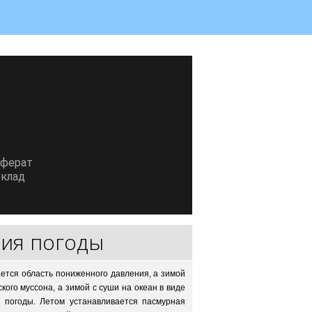
еферат
клад
ния погоды
ается область пониженного давления, а зимой
кого муссона, а зимой с суши на океан в виде
 погоды. Летом устанавливается пасмурная