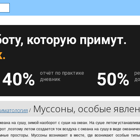
оту, которую примут.
.
40%
50%
отчёт по практике
р
дневник
до
Муссоны, особые явле
лиматология
/
еана на сушу, зимой наоборот с суши на океан. На суше летом устанавлив
т ,поэтому летом создается ток воздуха с океана на сушу в виде океаничес
мные просторы. Муссоны возникают в месте, где возникают особые типы