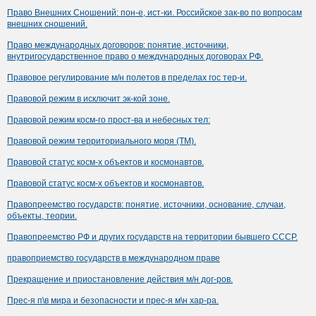
Право Внешних Сношений: пон-е, ист-ки. Российское зак-во по вопросам
внешних сношений.
Право международных договоров: понятие, источники,
внутригосударственное право о международных договорах РФ.
Правовое регулирование м/н полетов в пределах гос тер-и.
Правовой режим в исключит эк-кой зоне.
Правовой режим косм-го прост-ва и небесных тел:
Правовой режим территориального моря (ТМ).
Правовой статус косм-х объектов и космонавтов.
Правовой статус косм-х объектов и космонавтов.
Правопреемство государств: понятие, источники, основание, случаи,
объекты, теории.
Правопреемство РФ и других государств на территории бывшего СССР.
правоприемство государств в международном праве
Прекращение и приостановление действия м/н дог-ров.
Прес-я п\в мира и безопасности и прес-я м\н хар-ра.