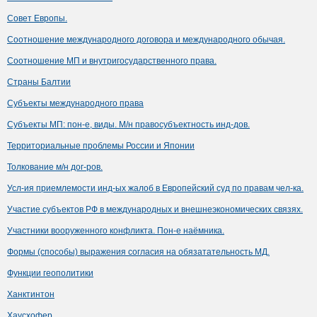
Совет Европы.
Соотношение международного договора и международного обычая.
Соотношение МП и внутригосударственного права.
Страны Балтии
Субъекты международного права
Субъекты МП: пон-е, виды. М/н правосубъектность инд-дов.
Территориальные проблемы России и Японии
Толкование м/н дог-ров.
Усл-ия приемлемости инд-ых жалоб в Европейский суд по правам чел-ка.
Участие субъектов РФ в международных и внешнеэкономических связях.
Участники вооруженного конфликта. Пон-е наёмника.
Формы (способы) выражения согласия на обязатательность МД.
Функции геополитики
Ханктинтон
Хаусхофер