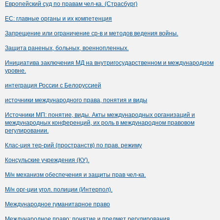
Европейский суд по правам чел-ка. (Страсбург)
ЕС: главные органы и их компетенция
Запрещение или ограничение ср-в и методов ведения войны.
Защита раненых, больных, военнопленных.
Инициатива заключения МД на внутригосударственном и международном
уровне.
интеграция России с Белоруссией
источники международного права, понятия и виды
Источники МП: понятие, виды. Акты международных организаций и
международных конференций, их роль в международном правовом
регулировании.
Клас-ция тер-рий (пространств) по прав. режиму
Консульские учреждения (КУ).
М/н механизм обеспечения и защиты прав чел-ка.
М/н орг-ции угол. полиции (Интерпол).
Международное гуманитарное право
Международное право: понятие и предмет регулирования.