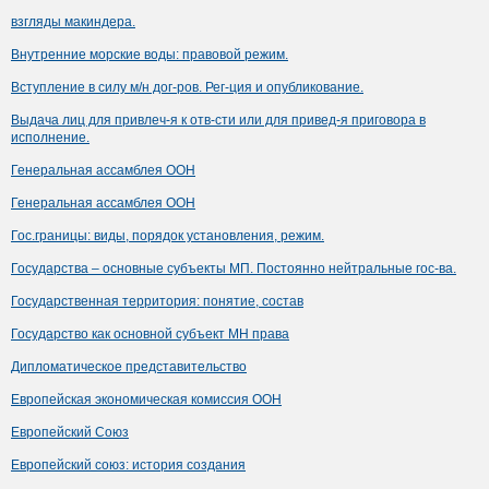
взгляды макиндера.
Внутренние морские воды: правовой режим.
Вступление в силу м/н дог-ров. Рег-ция и опубликование.
Выдача лиц для привлеч-я к отв-сти или для привед-я приговора в
исполнение.
Генеральная ассамблея ООН
Генеральная ассамблея ООН
Гос.границы: виды, порядок установления, режим.
Государства – основные субъекты МП. Постоянно нейтральные гос-ва.
Государственная территория: понятие, состав
Государство как основной субъект МН права
Дипломатическое представительство
Европейская экономическая комиссия ООН
Европейский Союз
Европейский союз: история создания