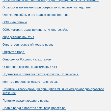
Обеспечение выполнения м/н дог-ров. Принцип pacta sunt servanda.
Оговорки и заявления к м/н дог-рам, их правовые последствия.
Окончание войны и его правовые последствия.
ООН и ее органы
ООН: история, цели, принципы, членство, с/ма.
определение понятия
Ответственность в м/н косм-м праве.
Открытое море.
Отношения России с Казахстаном
Очередная сессия Генассамблеи ООН
Подготовка и принятие текста договора. Полномочия.
понятие геополитического поля гос-ва.
Понятие и классификация принципов МП и их международно-правовое
значение
Понятие международного права
Прав-е регул-е полетов в м/н возд простр-ве.