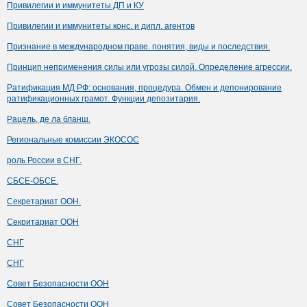
Привилегии и иммунитеты ДП и КУ
Привилегии и иммунитеты конс. и дипл. агентов
Признание в международном праве. понятия, виды и последствия.
Принцип неприменения силы или угрозы силой. Определение агрессии.
Ратификация МД РФ: основания, процедура. Обмен и депонирование
ратификационных грамот. Функции депозитария.
Рацель, де ла бланш.
Региональные комиссии ЭКОСОС
роль России в СНГ.
СБСЕ-ОБСЕ.
Секретариат ООН.
Секритариат ООН
СНГ
СНГ
Совет Безопасности ООН
Совет Безопасности ООН