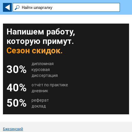
Напишем работу,
которую примут.
Сезон скидок.
дипломная
30%
курсовая
диссертация
40%
отчёт по практике
дневник
50%
реферат
доклад
Бжезинский