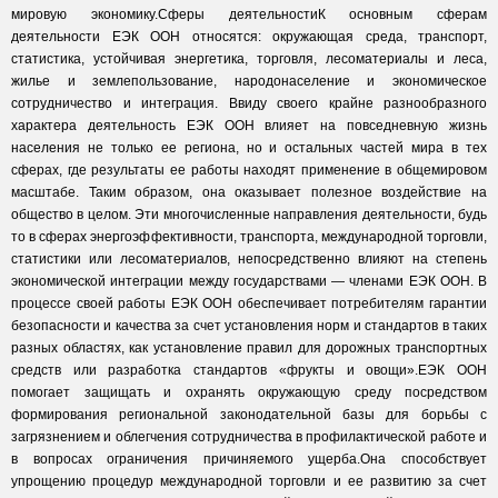
мировую экономику.Сферы деятельностиК основным сферам
деятельности ЕЭК ООН относятся: окружающая среда, транспорт,
статистика, устойчивая энергетика, торговля, лесоматериалы и леса,
жилье и землепользование, народонаселение и экономическое
сотрудничество и интеграция. Ввиду своего крайне разнообразного
характера деятельность ЕЭК ООН влияет на повседневную жизнь
населения не только ее региона, но и остальных частей мира в тех
сферах, где результаты ее работы находят применение в общемировом
масштабе. Таким образом, она оказывает полезное воздействие на
общество в целом. Эти многочисленные направления деятельности, будь
то в сферах энергоэффективности, транспорта, международной торговли,
статистики или лесоматериалов, непосредственно влияют на степень
экономической интеграции между государствами — членами ЕЭК ООН. В
процессе своей работы ЕЭК ООН обеспечивает потребителям гарантии
безопасности и качества за счет установления норм и стандартов в таких
разных областях, как установление правил для дорожных транспортных
средств или разработка стандартов «фрукты и овощи».ЕЭК ООН
помогает защищать и охранять окружающую среду посредством
формирования региональной законодательной базы для борьбы с
загрязнением и облегчения сотрудничества в профилактической работе и
в вопросах ограничения причиняемого ущерба.Она способствует
упрощению процедур международной торговли и ее развитию за счет