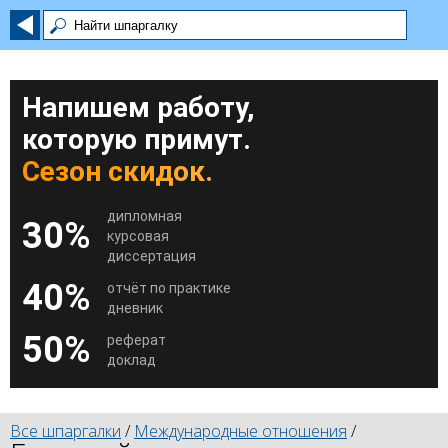
Напишем работу,
которую примут.
Сезон скидок.
дипломная
30%
курсовая
диссертация
40%
отчёт по практике
дневник
50%
реферат
доклад
Все шпаргалки
/
Международные отношения
/