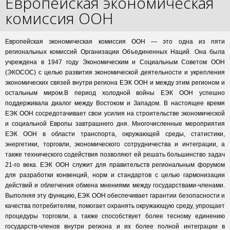
Европейская экономическая
комиссия ООН
Европейская экономическая комиссия ООН — это одна из пяти
региональных комиссий Организации Объединенных Наций. Она была
учреждена в 1947 году Экономическим и Социальным Советом ООН
(ЭКОСОС) с целью развития экономической деятельности и укрепления
экономических связей внутри региона ЕЭК ООН и между этим регионом и
остальным миром.В период холодной войны ЕЭК ООН успешно
поддерживала диалог между Востоком и Западом. В настоящее время
ЕЭК ООН сосредотачивает свои усилия на строительстве экономической
и социальной Европы завтрашнего дня. Многочисленные мероприятия
ЕЭК ООН в области транспорта, окружающей среды, статистики,
энергетики, торговли, экономического сотрудничества и интеграции, а
также технического содействия позволяют ей решать большинство задач
21-го века. ЕЭК ООН служит для правительств региональным форумом
для разработки конвенций, норм и стандартов с целью гармонизации
действий и облегчения обмена мнениями между государствами-членами.
Выполняя эту функцию, ЕЭК ООН обеспечивает гарантии безопасности и
качества потребителям, помогает охранять окружающую среду, упрощает
процедуры торговли, а также способствует более тесному единению
государств-членов внутри региона и их более полной интеграции в